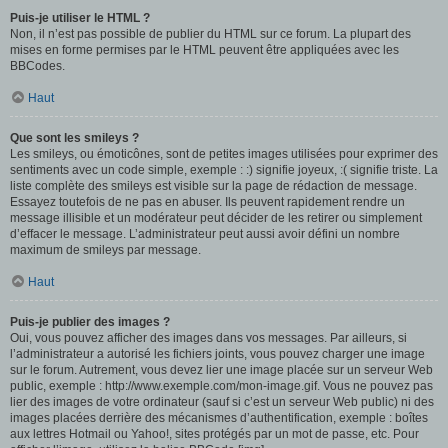
Puis-je utiliser le HTML ?
Non, il n’est pas possible de publier du HTML sur ce forum. La plupart des
mises en forme permises par le HTML peuvent être appliquées avec les
BBCodes.
Haut
Que sont les smileys ?
Les smileys, ou émoticônes, sont de petites images utilisées pour exprimer des
sentiments avec un code simple, exemple : :) signifie joyeux, :( signifie triste. La
liste complète des smileys est visible sur la page de rédaction de message.
Essayez toutefois de ne pas en abuser. Ils peuvent rapidement rendre un
message illisible et un modérateur peut décider de les retirer ou simplement
d’effacer le message. L’administrateur peut aussi avoir défini un nombre
maximum de smileys par message.
Haut
Puis-je publier des images ?
Oui, vous pouvez afficher des images dans vos messages. Par ailleurs, si
l’administrateur a autorisé les fichiers joints, vous pouvez charger une image
sur le forum. Autrement, vous devez lier une image placée sur un serveur Web
public, exemple : http://www.exemple.com/mon-image.gif. Vous ne pouvez pas
lier des images de votre ordinateur (sauf si c’est un serveur Web public) ni des
images placées derrière des mécanismes d’authentification, exemple : boîtes
aux lettres Hotmail ou Yahoo!, sites protégés par un mot de passe, etc. Pour