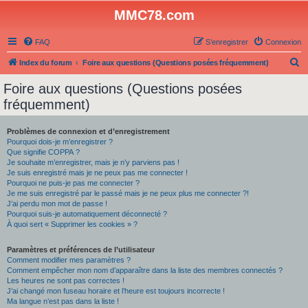
MMC78.com
FAQ
S’enregistrer
Connexion
R
Index du forum
Foire aux questions (Questions posées fréquemment)
e
Foire aux questions (Questions posées
c
fréquemment)
h
e
Problèmes de connexion et d’enregistrement
Pourquoi dois-je m’enregistrer ?
r
Que signifie COPPA ?
c
Je souhaite m’enregistrer, mais je n’y parviens pas !
Je suis enregistré mais je ne peux pas me connecter !
h
Pourquoi ne puis-je pas me connecter ?
Je me suis enregistré par le passé mais je ne peux plus me connecter ?!
e
J’ai perdu mon mot de passe !
r
Pourquoi suis-je automatiquement déconnecté ?
À quoi sert « Supprimer les cookies » ?
Paramètres et préférences de l’utilisateur
Comment modifier mes paramètres ?
Comment empêcher mon nom d’apparaître dans la liste des membres connectés ?
Les heures ne sont pas correctes !
J’ai changé mon fuseau horaire et l’heure est toujours incorrecte !
Ma langue n’est pas dans la liste !