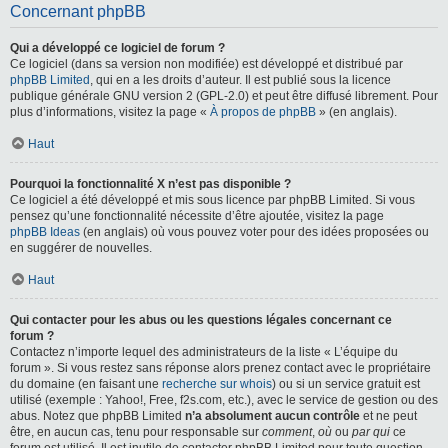
Concernant phpBB
Qui a développé ce logiciel de forum ?
Ce logiciel (dans sa version non modifiée) est développé et distribué par
phpBB Limited
, qui en a les droits d’auteur. Il est publié sous la licence
publique générale GNU version 2 (GPL-2.0) et peut être diffusé librement. Pour
plus d’informations, visitez la page «
À propos de phpBB
» (en anglais).
Haut
Pourquoi la fonctionnalité X n’est pas disponible ?
Ce logiciel a été développé et mis sous licence par phpBB Limited. Si vous
pensez qu’une fonctionnalité nécessite d’être ajoutée, visitez la page
phpBB Ideas
(en anglais) où vous pouvez voter pour des idées proposées ou
en suggérer de nouvelles.
Haut
Qui contacter pour les abus ou les questions légales concernant ce
forum ?
Contactez n’importe lequel des administrateurs de la liste « L’équipe du
forum ». Si vous restez sans réponse alors prenez contact avec le propriétaire
du domaine (en faisant une
recherche sur whois
) ou si un service gratuit est
utilisé (exemple : Yahoo!, Free, f2s.com, etc.), avec le service de gestion ou des
abus. Notez que phpBB Limited
n’a absolument aucun contrôle
et ne peut
être, en aucun cas, tenu pour responsable sur
comment
,
où
ou
par qui
ce