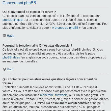
Concernant phpBB
Qui a développé ce logiciel de forum ?
Ce logiciel (dans sa version non modifiée) est développé et distribué par
phpBB Limited
, qui en a les droits d’auteur. Il est publié sous la licence
publique générale GNU version 2 (GPL-2.0) et peut être diffusé librement. Pour
plus d’informations, visitez la page «
À propos de phpBB
» (en anglais).
Haut
Pourquoi la fonctionnalité X n’est pas disponible ?
Ce logiciel a été développé et mis sous licence par phpBB Limited. Si vous
pensez qu’une fonctionnalité nécessite d’être ajoutée, visitez la page
phpBB Ideas
(en anglais) où vous pouvez voter pour des idées proposées ou
en suggérer de nouvelles.
Haut
Qui contacter pour les abus ou les questions légales concernant ce
forum ?
Contactez n’importe lequel des administrateurs de la liste « L’équipe du
forum ». Si vous restez sans réponse alors prenez contact avec le propriétaire
du domaine (en faisant une
recherche sur whois
) ou si un service gratuit est
utilisé (exemple : Yahoo!, Free, f2s.com, etc.), avec le service de gestion ou des
abus. Notez que phpBB Limited
n’a absolument aucun contrôle
et ne peut
être, en aucun cas, tenu pour responsable sur
comment
,
où
ou
par qui
ce