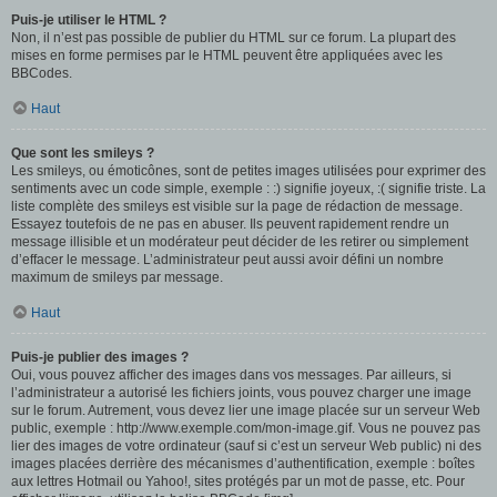
Puis-je utiliser le HTML ?
Non, il n’est pas possible de publier du HTML sur ce forum. La plupart des
mises en forme permises par le HTML peuvent être appliquées avec les
BBCodes.
Haut
Que sont les smileys ?
Les smileys, ou émoticônes, sont de petites images utilisées pour exprimer des
sentiments avec un code simple, exemple : :) signifie joyeux, :( signifie triste. La
liste complète des smileys est visible sur la page de rédaction de message.
Essayez toutefois de ne pas en abuser. Ils peuvent rapidement rendre un
message illisible et un modérateur peut décider de les retirer ou simplement
d’effacer le message. L’administrateur peut aussi avoir défini un nombre
maximum de smileys par message.
Haut
Puis-je publier des images ?
Oui, vous pouvez afficher des images dans vos messages. Par ailleurs, si
l’administrateur a autorisé les fichiers joints, vous pouvez charger une image
sur le forum. Autrement, vous devez lier une image placée sur un serveur Web
public, exemple : http://www.exemple.com/mon-image.gif. Vous ne pouvez pas
lier des images de votre ordinateur (sauf si c’est un serveur Web public) ni des
images placées derrière des mécanismes d’authentification, exemple : boîtes
aux lettres Hotmail ou Yahoo!, sites protégés par un mot de passe, etc. Pour