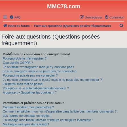
MMC78.com
FAQ
S’enregistrer
Connexion
R
Index du forum
Foire aux questions (Questions posées fréquemment)
e
Foire aux questions (Questions posées
c
fréquemment)
h
e
Problèmes de connexion et d’enregistrement
Pourquoi dois-je m’enregistrer ?
r
Que signifie COPPA ?
c
Je souhaite m’enregistrer, mais je n’y parviens pas !
Je suis enregistré mais je ne peux pas me connecter !
h
Pourquoi ne puis-je pas me connecter ?
Je me suis enregistré par le passé mais je ne peux plus me connecter ?!
e
J’ai perdu mon mot de passe !
r
Pourquoi suis-je automatiquement déconnecté ?
À quoi sert « Supprimer les cookies » ?
Paramètres et préférences de l’utilisateur
Comment modifier mes paramètres ?
Comment empêcher mon nom d’apparaître dans la liste des membres connectés ?
Les heures ne sont pas correctes !
J’ai changé mon fuseau horaire et l’heure est toujours incorrecte !
Ma langue n’est pas dans la liste !