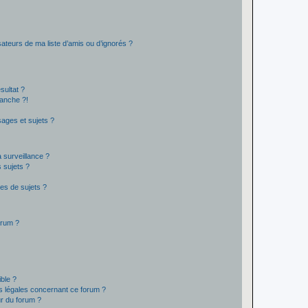
ateurs de ma liste d’amis ou d’ignorés ?
sultat ?
anche ?!
ages et sujets ?
a surveillance ?
 sujets ?
es de sujets ?
orum ?
ible ?
ns légales concernant ce forum ?
r du forum ?