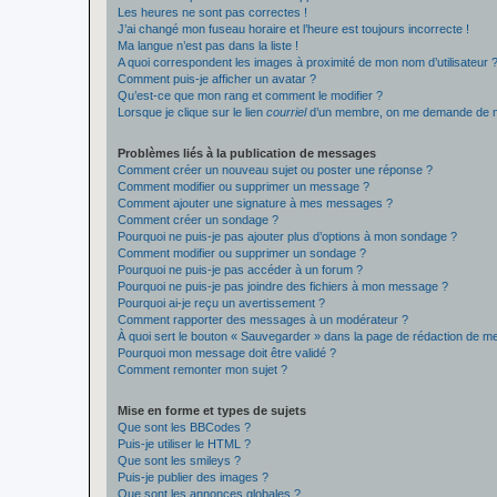
Les heures ne sont pas correctes !
J’ai changé mon fuseau horaire et l’heure est toujours incorrecte !
Ma langue n’est pas dans la liste !
A quoi correspondent les images à proximité de mon nom d’utilisateur 
Comment puis-je afficher un avatar ?
Qu’est-ce que mon rang et comment le modifier ?
Lorsque je clique sur le lien
courriel
d’un membre, on me demande de m
Problèmes liés à la publication de messages
Comment créer un nouveau sujet ou poster une réponse ?
Comment modifier ou supprimer un message ?
Comment ajouter une signature à mes messages ?
Comment créer un sondage ?
Pourquoi ne puis-je pas ajouter plus d’options à mon sondage ?
Comment modifier ou supprimer un sondage ?
Pourquoi ne puis-je pas accéder à un forum ?
Pourquoi ne puis-je pas joindre des fichiers à mon message ?
Pourquoi ai-je reçu un avertissement ?
Comment rapporter des messages à un modérateur ?
À quoi sert le bouton « Sauvegarder » dans la page de rédaction de 
Pourquoi mon message doit être validé ?
Comment remonter mon sujet ?
Mise en forme et types de sujets
Que sont les BBCodes ?
Puis-je utiliser le HTML ?
Que sont les smileys ?
Puis-je publier des images ?
Que sont les annonces globales ?