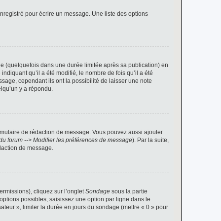
nregistré pour écrire un message. Une liste des options
 (quelquefois dans une durée limitée après sa publication) en
iquant qu’il a été modifié, le nombre de fois qu’il a été
sage, cependant ils ont la possibilité de laisser une note
elqu’un y a répondu.
rmulaire de rédaction de message. Vous pouvez aussi ajouter
du forum --> Modifier les préférences de message
). Par la suite,
daction de message.
ermissions), cliquez sur l’onglet
Sondage
sous la partie
ptions possibles, saisissez une option par ligne dans le
ateur », limiter la durée en jours du sondage (mettre « 0 » pour