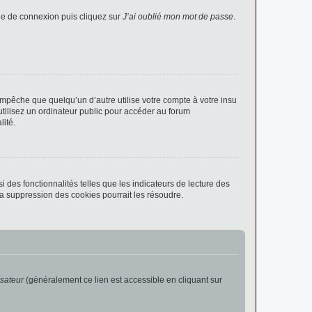
age de connexion puis cliquez sur
J’ai oublié mon mot de passe
.
pêche que quelqu’un d’autre utilise votre compte à votre insu
tilisez un ordinateur public pour accéder au forum
lité.
 des fonctionnalités telles que les indicateurs de lecture des
a suppression des cookies pourrait les résoudre.
isateur
(généralement ce lien est accessible en cliquant sur