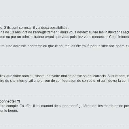
 S’ils sont corrects, il y a deux possibilités :
ins de 13 ans lors de l’enregistrement, alors vous devrez suivre les instructions r
me ou par un administrateur avant que vous puissiez vous connecter. Cette informat
rni une adresse incorrecte ou que le courriel ait été traité par un filtre anti-spam. S
iez que votre nom d’utilisateur et votre mot de passe soient corrects. S’ils le sont,
e du site Internet ait une erreur de configuration de son côté, et qu’il devra la corri
 connecter ?!
votre compte. En effet, il est courant de supprimer régulièrement les membres ne pos
ur le forum.