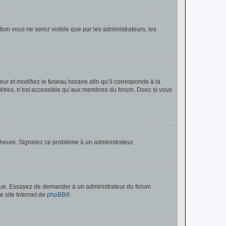
ption vous ne serez visible que par les administrateurs, les
teur
et modifiez le fuseau horaire afin qu’il corresponde à la
mètres, n’est accessible qu’aux membres du forum. Donc si vous
 l’heure. Signalez ce problème à un administrateur.
angue. Essayez de demander à un administrateur du forum
e site Internet de
phpBB
®.