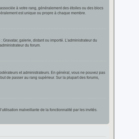
e associée à votre rang, généralement des étoiles ou des blocs
généralement est unique ou propre à chaque membre.
: Gravatar, galerie, distant ou importé. L’administrateur du
 administrateur du forum.
modérateurs et administrateurs. En général, vous ne pouvez pas
l but de passer au rang supérieur. Sur la plupart des forums,
tilisation malveillante de la fonctionnalité par les invités.