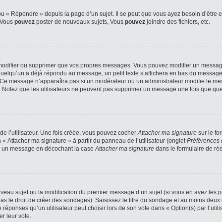
 « Répondre » depuis la page d’un sujet. Il se peut que vous ayez besoin d’être e
: Vous
pouvez
poster de nouveaux sujets, Vous
pouvez
joindre des fichiers, etc.
modifier ou supprimer que vos propres messages. Vous pouvez modifier un message
lqu’un a déjà répondu au message, un petit texte s’affichera en bas du message ind
n. Ce message n’apparaîtra pas si un modérateur ou un administrateur modifie le mes
ive. Notez que les utilisateurs ne peuvent pas supprimer un message une fois que qu
e l’utilisateur. Une fois créée, vous pouvez cocher
Attacher ma signature
sur le fo
 « Attacher ma signature » à partir du panneau de l’utilisateur (onglet
Préférences 
 à un message en décochant la case
Attacher ma signature
dans le formulaire de ré
ouveau sujet ou la modification du premier message d’un sujet (si vous en avez les p
 le droit de créer des sondages). Saisissez le titre du sondage et au moins deux o
onses qu’un utilisateur peut choisir lors de son vote dans « Option(s) par l’utilis
er leur vote.