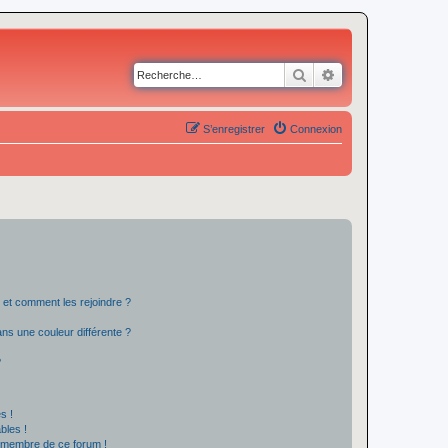
Rechercher
Recherche avancé
S’enregistrer
Connexion
s et comment les rejoindre ?
s une couleur différente ?
?
s !
bles !
n membre de ce forum !