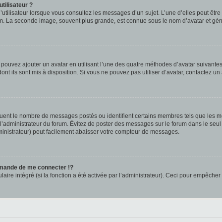
tilisateur ?
utilisateur lorsque vous consultez les messages d’un sujet. L’une d’elles peut êtr
rum. La seconde image, souvent plus grande, est connue sous le nom d’avatar et 
s pouvez ajouter un avatar en utilisant l’une des quatre méthodes d’avatar suivantes 
ont ils sont mis à disposition. Si vous ne pouvez pas utiliser d’avatar, contactez un
iquent le nombre de messages postés ou identifient certains membres tels que les 
ar l’administrateur du forum. Évitez de poster des messages sur le forum dans le seu
ministrateur) peut facilement abaisser votre compteur de messages.
mande de me connecter !?
re intégré (si la fonction a été activée par l’administrateur). Ceci pour empêcher l’u