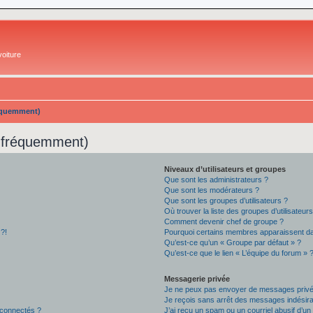
oiture
réquemment)
s fréquemment)
Niveaux d’utilisateurs et groupes
Que sont les administrateurs ?
Que sont les modérateurs ?
Que sont les groupes d’utilisateurs ?
Où trouver la liste des groupes d’utilisateur
Comment devenir chef de groupe ?
 ?!
Pourquoi certains membres apparaissent dan
Qu’est-ce qu’un « Groupe par défaut » ?
Qu’est-ce que le lien « L’équipe du forum » 
Messagerie privée
Je ne peux pas envoyer de messages privé
Je reçois sans arrêt des messages indésira
 connectés ?
J’ai reçu un spam ou un courriel abusif d’u