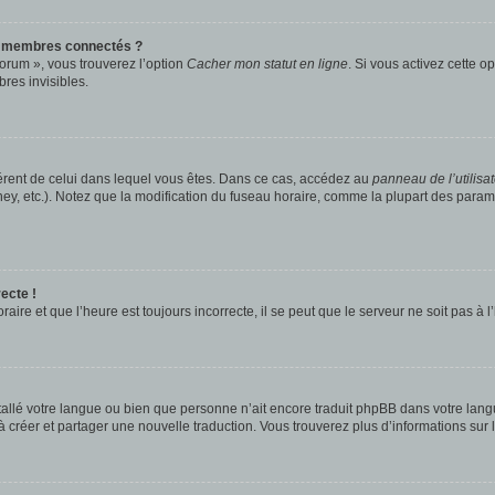
s membres connectés ?
forum », vous trouverez l’option
Cacher mon statut en ligne
. Si vous activez cette o
es invisibles.
ifférent de celui dans lequel vous êtes. Dans ce cas, accédez au
panneau de l’utilisa
ney, etc.). Notez que la modification du fuseau horaire, comme la plupart des para
ecte !
aire et que l’heure est toujours incorrecte, il se peut que le serveur ne soit pas à
installé votre langue ou bien que personne n’ait encore traduit phpBB dans votre l
s à créer et partager une nouvelle traduction. Vous trouverez plus d’informations sur l