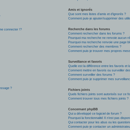
Amis et ignorés
Que sont mes listes d’amis et d’ignorés ?
?
Comment puis-je ajouter/supprimer des utilis
Recherche dans les forums
e connecter !?
Comment rechercher dans les forums ?
Pourquoi ma recherche ne renvoie aucun ré
Pourquoi ma recherche renvoie une page bl
Comment rechercher des membres ?
Comment puis-je trouver mes propres mess
Surveillance et favoris
Quelle est la différence entre les favoris et l
Comment mettre en favoris ou surveiller des
Comment surveiller des forums ?
Comment puis-je supprimer mes surveillanc
message ?
Fichiers joints
Quels fichiers joints sont autorisés sur ce f
Comment trouver tous mes fichiers joints ?
Concernant phpBB
Qui a développé ce logiciel de forum ?
Pourquoi la fonctionnalité X n’est pas dispon
Qui contacter pour les abus ou les questio
Comment puis-je contacter un administrateu