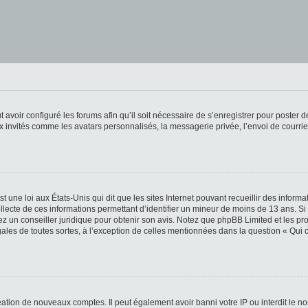
t avoir configuré les forums afin qu’il soit nécessaire de s’enregistrer pour poster
x invités comme les avatars personnalisés, la messagerie privée, l’envoi de courri
t une loi aux États-Unis qui dit que les sites Internet pouvant recueillir des infor
ollecte de ces informations permettant d’identifier un mineur de moins de 13 ans. S
tez un conseiller juridique pour obtenir son avis. Notez que phpBB Limited et les pr
gales de toutes sortes, à l’exception de celles mentionnées dans la question « Qui
réation de nouveaux comptes. Il peut également avoir banni votre IP ou interdit le no