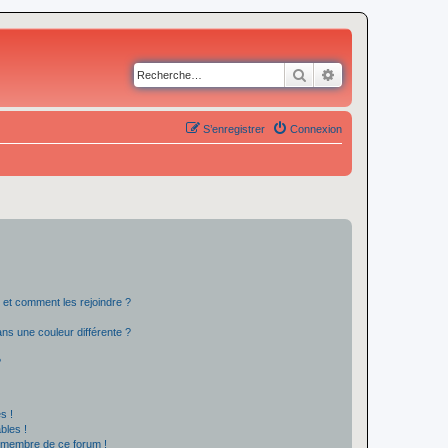
Rechercher
Recherche avancé
S’enregistrer
Connexion
s et comment les rejoindre ?
s une couleur différente ?
?
s !
bles !
n membre de ce forum !