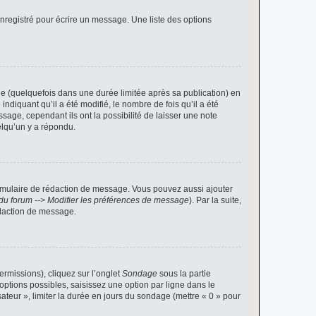
nregistré pour écrire un message. Une liste des options
 (quelquefois dans une durée limitée après sa publication) en
iquant qu’il a été modifié, le nombre de fois qu’il a été
sage, cependant ils ont la possibilité de laisser une note
elqu’un y a répondu.
rmulaire de rédaction de message. Vous pouvez aussi ajouter
du forum --> Modifier les préférences de message
). Par la suite,
daction de message.
ermissions), cliquez sur l’onglet
Sondage
sous la partie
ptions possibles, saisissez une option par ligne dans le
ateur », limiter la durée en jours du sondage (mettre « 0 » pour