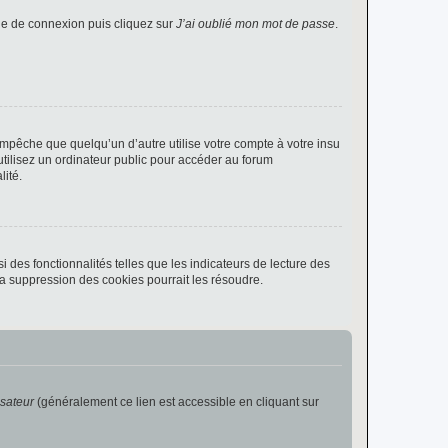
age de connexion puis cliquez sur
J’ai oublié mon mot de passe
.
pêche que quelqu’un d’autre utilise votre compte à votre insu
tilisez un ordinateur public pour accéder au forum
lité.
 des fonctionnalités telles que les indicateurs de lecture des
a suppression des cookies pourrait les résoudre.
isateur
(généralement ce lien est accessible en cliquant sur