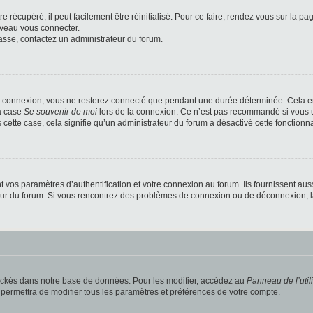
 récupéré, il peut facilement être réinitialisé. Pour ce faire, rendez vous sur la p
uveau vous connecter.
passe, contactez un administrateur du forum.
e connexion, vous ne resterez connecté que pendant une durée déterminée. Cela em
la case
Se souvenir de moi
lors de la connexion. Ce n’est pas recommandé si vous u
s cette case, cela signifie qu’un administrateur du forum a désactivé cette fonctionna
os paramètres d’authentification et votre connexion au forum. Ils fournissent aussi
teur du forum. Si vous rencontrez des problèmes de connexion ou de déconnexion, l
ockés dans notre base de données. Pour les modifier, accédez au
Panneau de l’util
 permettra de modifier tous les paramètres et préférences de votre compte.