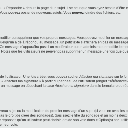
 « Répondre » depuis la page d’un sujet. Il se peut que vous ayez besoin d’être e
: Vous
pouvez
poster de nouveaux sujets, Vous
pouvez
joindre des fichiers, etc.
modifier ou supprimer que vos propres messages. Vous pouvez modifier un message
lqu’un a déjà répondu au message, un petit texte s’affichera en bas du message ind
n. Ce message n’apparaîtra pas si un modérateur ou un administrateur modifie le mes
ive. Notez que les utilisateurs ne peuvent pas supprimer un message une fois que qu
e l’utilisateur. Une fois créée, vous pouvez cocher
Attacher ma signature
sur le fo
 « Attacher ma signature » à partir du panneau de l’utilisateur (onglet
Préférences 
 à un message en décochant la case
Attacher ma signature
dans le formulaire de ré
ouveau sujet ou la modification du premier message d’un sujet (si vous en avez les p
 le droit de créer des sondages). Saisissez le titre du sondage et au moins deux o
onses qu’un utilisateur peut choisir lors de son vote dans « Option(s) par l’utilis
er leur vote.