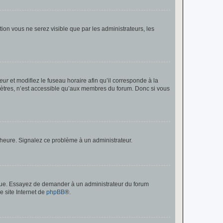
ption vous ne serez visible que par les administrateurs, les
teur
et modifiez le fuseau horaire afin qu’il corresponde à la
mètres, n’est accessible qu’aux membres du forum. Donc si vous
 l’heure. Signalez ce problème à un administrateur.
angue. Essayez de demander à un administrateur du forum
e site Internet de
phpBB
®.