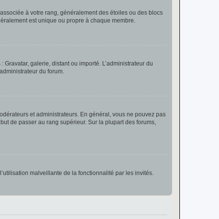
e associée à votre rang, généralement des étoiles ou des blocs
généralement est unique ou propre à chaque membre.
: Gravatar, galerie, distant ou importé. L’administrateur du
 administrateur du forum.
modérateurs et administrateurs. En général, vous ne pouvez pas
l but de passer au rang supérieur. Sur la plupart des forums,
tilisation malveillante de la fonctionnalité par les invités.