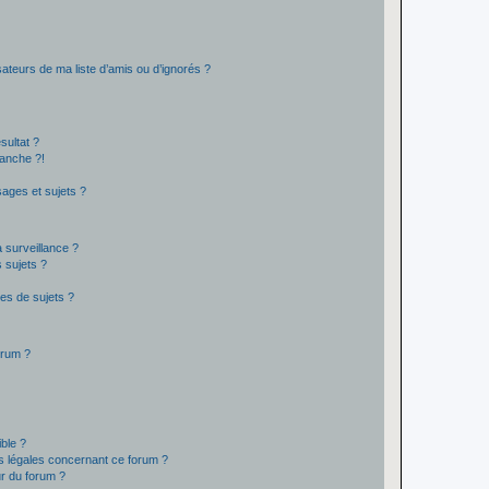
ateurs de ma liste d’amis ou d’ignorés ?
sultat ?
anche ?!
ages et sujets ?
a surveillance ?
 sujets ?
es de sujets ?
orum ?
ible ?
ns légales concernant ce forum ?
r du forum ?