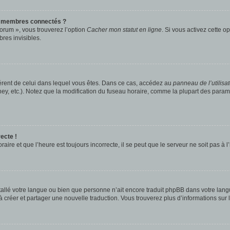
s membres connectés ?
forum », vous trouverez l’option
Cacher mon statut en ligne
. Si vous activez cette o
es invisibles.
ifférent de celui dans lequel vous êtes. Dans ce cas, accédez au
panneau de l’utilisa
ney, etc.). Notez que la modification du fuseau horaire, comme la plupart des para
ecte !
aire et que l’heure est toujours incorrecte, il se peut que le serveur ne soit pas à
installé votre langue ou bien que personne n’ait encore traduit phpBB dans votre l
s à créer et partager une nouvelle traduction. Vous trouverez plus d’informations sur l