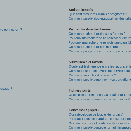
Amis et ignorés
Que sont mes listes d’amis et d’ignorés ?
?
Comment puis-je ajouter/supprimer des utilis
Recherche dans les forums
e connecter !?
Comment rechercher dans les forums ?
Pourquoi ma recherche ne renvoie aucun ré
Pourquoi ma recherche renvoie une page bl
Comment rechercher des membres ?
Comment puis-je trouver mes propres mess
Surveillance et favoris
Quelle est la différence entre les favoris et l
Comment mettre en favoris ou surveiller des
Comment surveiller des forums ?
Comment puis-je supprimer mes surveillanc
message ?
Fichiers joints
Quels fichiers joints sont autorisés sur ce f
Comment trouver tous mes fichiers joints ?
Concernant phpBB
Qui a développé ce logiciel de forum ?
Pourquoi la fonctionnalité X n’est pas dispon
Qui contacter pour les abus ou les questio
Comment puis-je contacter un administrateu