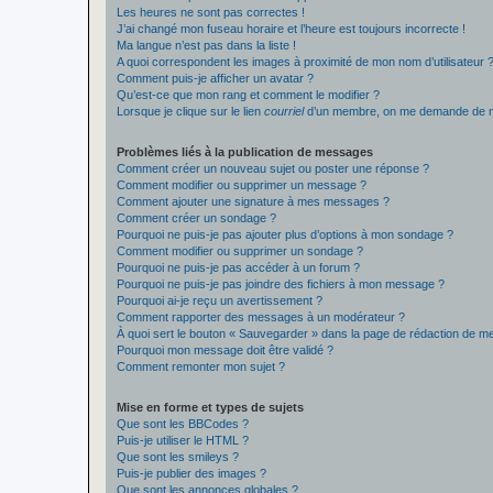
Les heures ne sont pas correctes !
J’ai changé mon fuseau horaire et l’heure est toujours incorrecte !
Ma langue n’est pas dans la liste !
A quoi correspondent les images à proximité de mon nom d’utilisateur 
Comment puis-je afficher un avatar ?
Qu’est-ce que mon rang et comment le modifier ?
Lorsque je clique sur le lien
courriel
d’un membre, on me demande de m
Problèmes liés à la publication de messages
Comment créer un nouveau sujet ou poster une réponse ?
Comment modifier ou supprimer un message ?
Comment ajouter une signature à mes messages ?
Comment créer un sondage ?
Pourquoi ne puis-je pas ajouter plus d’options à mon sondage ?
Comment modifier ou supprimer un sondage ?
Pourquoi ne puis-je pas accéder à un forum ?
Pourquoi ne puis-je pas joindre des fichiers à mon message ?
Pourquoi ai-je reçu un avertissement ?
Comment rapporter des messages à un modérateur ?
À quoi sert le bouton « Sauvegarder » dans la page de rédaction de 
Pourquoi mon message doit être validé ?
Comment remonter mon sujet ?
Mise en forme et types de sujets
Que sont les BBCodes ?
Puis-je utiliser le HTML ?
Que sont les smileys ?
Puis-je publier des images ?
Que sont les annonces globales ?