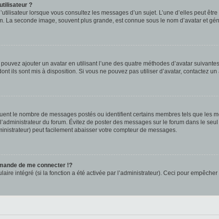
tilisateur ?
utilisateur lorsque vous consultez les messages d’un sujet. L’une d’elles peut êtr
rum. La seconde image, souvent plus grande, est connue sous le nom d’avatar et 
s pouvez ajouter un avatar en utilisant l’une des quatre méthodes d’avatar suivantes 
ont ils sont mis à disposition. Si vous ne pouvez pas utiliser d’avatar, contactez un
iquent le nombre de messages postés ou identifient certains membres tels que les 
ar l’administrateur du forum. Évitez de poster des messages sur le forum dans le seu
ministrateur) peut facilement abaisser votre compteur de messages.
mande de me connecter !?
re intégré (si la fonction a été activée par l’administrateur). Ceci pour empêcher l’u