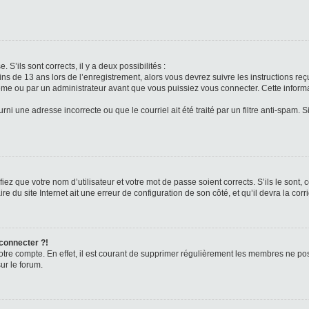
 S’ils sont corrects, il y a deux possibilités :
ins de 13 ans lors de l’enregistrement, alors vous devrez suivre les instructions r
me ou par un administrateur avant que vous puissiez vous connecter. Cette informat
rni une adresse incorrecte ou que le courriel ait été traité par un filtre anti-spam. S
iez que votre nom d’utilisateur et votre mot de passe soient corrects. S’ils le sont,
e du site Internet ait une erreur de configuration de son côté, et qu’il devra la corri
 connecter ?!
votre compte. En effet, il est courant de supprimer régulièrement les membres ne pos
ur le forum.