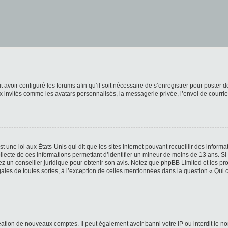
t avoir configuré les forums afin qu’il soit nécessaire de s’enregistrer pour poster
x invités comme les avatars personnalisés, la messagerie privée, l’envoi de courri
t une loi aux États-Unis qui dit que les sites Internet pouvant recueillir des infor
ollecte de ces informations permettant d’identifier un mineur de moins de 13 ans. S
tez un conseiller juridique pour obtenir son avis. Notez que phpBB Limited et les pr
gales de toutes sortes, à l’exception de celles mentionnées dans la question « Qui
réation de nouveaux comptes. Il peut également avoir banni votre IP ou interdit le no