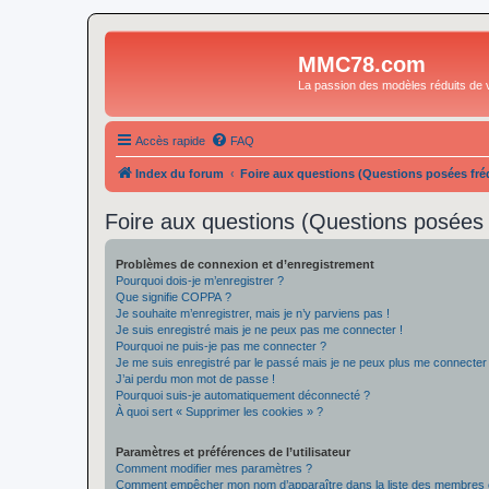
MMC78.com
La passion des modèles réduits de v
Accès rapide
FAQ
Index du forum
Foire aux questions (Questions posées f
Foire aux questions (Questions posée
Problèmes de connexion et d’enregistrement
Pourquoi dois-je m’enregistrer ?
Que signifie COPPA ?
Je souhaite m’enregistrer, mais je n’y parviens pas !
Je suis enregistré mais je ne peux pas me connecter !
Pourquoi ne puis-je pas me connecter ?
Je me suis enregistré par le passé mais je ne peux plus me connecter
J’ai perdu mon mot de passe !
Pourquoi suis-je automatiquement déconnecté ?
À quoi sert « Supprimer les cookies » ?
Paramètres et préférences de l’utilisateur
Comment modifier mes paramètres ?
Comment empêcher mon nom d’apparaître dans la liste des membres