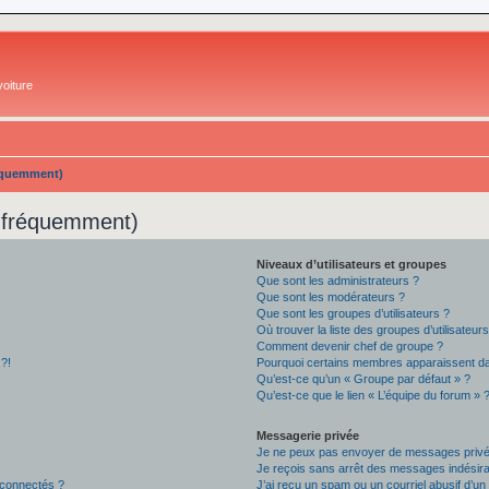
oiture
réquemment)
s fréquemment)
Niveaux d’utilisateurs et groupes
Que sont les administrateurs ?
Que sont les modérateurs ?
Que sont les groupes d’utilisateurs ?
Où trouver la liste des groupes d’utilisateur
Comment devenir chef de groupe ?
 ?!
Pourquoi certains membres apparaissent dan
Qu’est-ce qu’un « Groupe par défaut » ?
Qu’est-ce que le lien « L’équipe du forum » 
Messagerie privée
Je ne peux pas envoyer de messages privé
Je reçois sans arrêt des messages indésira
 connectés ?
J’ai reçu un spam ou un courriel abusif d’u