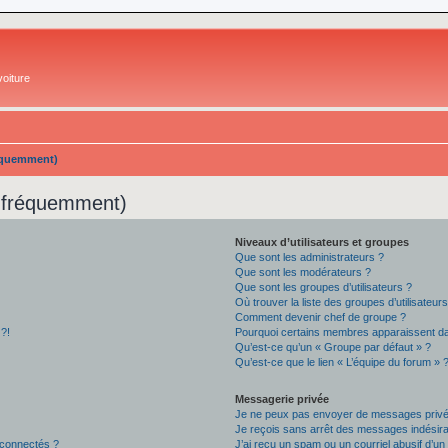
oiture
réquemment)
s fréquemment)
Niveaux d’utilisateurs et groupes
Que sont les administrateurs ?
Que sont les modérateurs ?
Que sont les groupes d’utilisateurs ?
Où trouver la liste des groupes d’utilisateur
Comment devenir chef de groupe ?
 ?!
Pourquoi certains membres apparaissent dan
Qu’est-ce qu’un « Groupe par défaut » ?
Qu’est-ce que le lien « L’équipe du forum » 
Messagerie privée
Je ne peux pas envoyer de messages privé
Je reçois sans arrêt des messages indésira
 connectés ?
J’ai reçu un spam ou un courriel abusif d’u