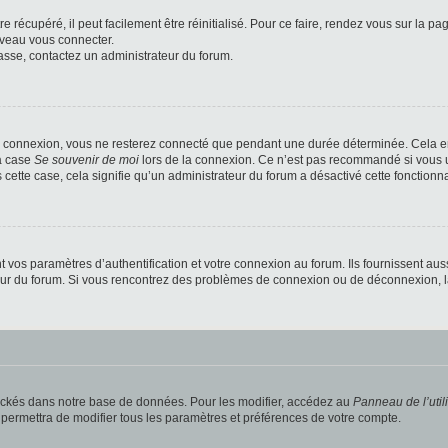
 récupéré, il peut facilement être réinitialisé. Pour ce faire, rendez vous sur la p
uveau vous connecter.
passe, contactez un administrateur du forum.
e connexion, vous ne resterez connecté que pendant une durée déterminée. Cela em
la case
Se souvenir de moi
lors de la connexion. Ce n’est pas recommandé si vous u
s cette case, cela signifie qu’un administrateur du forum a désactivé cette fonctionna
os paramètres d’authentification et votre connexion au forum. Ils fournissent aussi
teur du forum. Si vous rencontrez des problèmes de connexion ou de déconnexion, l
ockés dans notre base de données. Pour les modifier, accédez au
Panneau de l’util
 permettra de modifier tous les paramètres et préférences de votre compte.