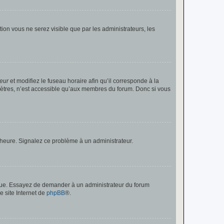
ption vous ne serez visible que par les administrateurs, les
teur
et modifiez le fuseau horaire afin qu’il corresponde à la
mètres, n’est accessible qu’aux membres du forum. Donc si vous
 l’heure. Signalez ce problème à un administrateur.
angue. Essayez de demander à un administrateur du forum
e site Internet de
phpBB
®.