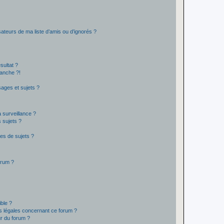
ateurs de ma liste d’amis ou d’ignorés ?
sultat ?
anche ?!
ages et sujets ?
a surveillance ?
 sujets ?
es de sujets ?
orum ?
ible ?
ns légales concernant ce forum ?
r du forum ?