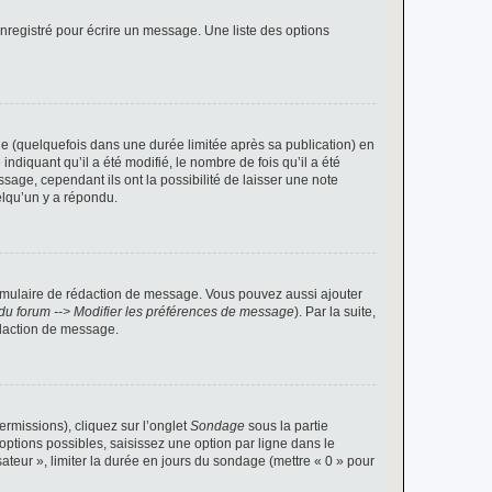
nregistré pour écrire un message. Une liste des options
 (quelquefois dans une durée limitée après sa publication) en
iquant qu’il a été modifié, le nombre de fois qu’il a été
sage, cependant ils ont la possibilité de laisser une note
elqu’un y a répondu.
rmulaire de rédaction de message. Vous pouvez aussi ajouter
du forum --> Modifier les préférences de message
). Par la suite,
daction de message.
ermissions), cliquez sur l’onglet
Sondage
sous la partie
ptions possibles, saisissez une option par ligne dans le
ateur », limiter la durée en jours du sondage (mettre « 0 » pour