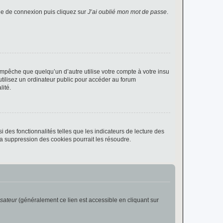
age de connexion puis cliquez sur
J’ai oublié mon mot de passe
.
pêche que quelqu’un d’autre utilise votre compte à votre insu
tilisez un ordinateur public pour accéder au forum
lité.
 des fonctionnalités telles que les indicateurs de lecture des
a suppression des cookies pourrait les résoudre.
isateur
(généralement ce lien est accessible en cliquant sur