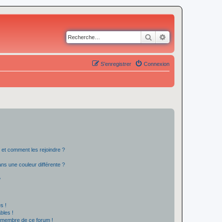
Rechercher
Recherche avancé
S’enregistrer
Connexion
s et comment les rejoindre ?
s une couleur différente ?
?
s !
bles !
n membre de ce forum !