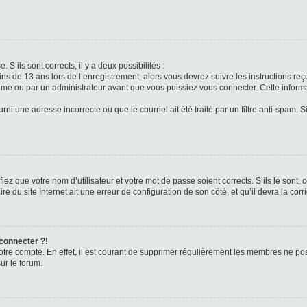
 S’ils sont corrects, il y a deux possibilités :
ins de 13 ans lors de l’enregistrement, alors vous devrez suivre les instructions r
me ou par un administrateur avant que vous puissiez vous connecter. Cette informat
rni une adresse incorrecte ou que le courriel ait été traité par un filtre anti-spam. S
iez que votre nom d’utilisateur et votre mot de passe soient corrects. S’ils le sont,
e du site Internet ait une erreur de configuration de son côté, et qu’il devra la corri
 connecter ?!
votre compte. En effet, il est courant de supprimer régulièrement les membres ne pos
ur le forum.