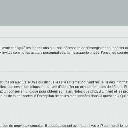
t avoir configuré les forums afin qu’il soit nécessaire de s’enregistrer pour poster
x invités comme les avatars personnalisés, la messagerie privée, l’envoi de courri
t une loi aux États-Unis qui dit que les sites Internet pouvant recueillir des infor
ollecte de ces informations permettant d’identifier un mineur de moins de 13 ans. S
tez un conseiller juridique pour obtenir son avis. Notez que phpBB Limited et les pr
gales de toutes sortes, à l’exception de celles mentionnées dans la question « Qui
réation de nouveaux comptes. Il peut également avoir banni votre IP ou interdit le no