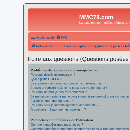
MMC78.com
La passion des modèles réduits de v
Accès rapide
FAQ
Index du forum
Foire aux questions (Questions posées f
Foire aux questions (Questions posée
Problèmes de connexion et d’enregistrement
Pourquoi dois-je m’enregistrer ?
Que signifie COPPA ?
Je souhaite m’enregistrer, mais je n’y parviens pas !
Je suis enregistré mais je ne peux pas me connecter !
Pourquoi ne puis-je pas me connecter ?
Je me suis enregistré par le passé mais je ne peux plus me connecter
J’ai perdu mon mot de passe !
Pourquoi suis-je automatiquement déconnecté ?
À quoi sert « Supprimer les cookies » ?
Paramètres et préférences de l’utilisateur
Comment modifier mes paramètres ?
Comment empêcher mon nom d’apparaître dans la liste des membres