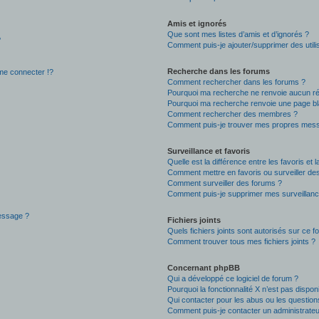
Amis et ignorés
Que sont mes listes d’amis et d’ignorés ?
?
Comment puis-je ajouter/supprimer des utilis
Recherche dans les forums
e connecter !?
Comment rechercher dans les forums ?
Pourquoi ma recherche ne renvoie aucun ré
Pourquoi ma recherche renvoie une page bl
Comment rechercher des membres ?
Comment puis-je trouver mes propres mess
Surveillance et favoris
Quelle est la différence entre les favoris et l
Comment mettre en favoris ou surveiller des
Comment surveiller des forums ?
Comment puis-je supprimer mes surveillanc
message ?
Fichiers joints
Quels fichiers joints sont autorisés sur ce f
Comment trouver tous mes fichiers joints ?
Concernant phpBB
Qui a développé ce logiciel de forum ?
Pourquoi la fonctionnalité X n’est pas dispon
Qui contacter pour les abus ou les questio
Comment puis-je contacter un administrateu