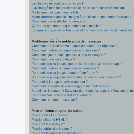
Les heures ne sont pas correctes !
J’ai changé mon fuseau horaire et l’heure est toujours incorrecte !
Ma langue n’est pas dans la liste !
A quoi correspondent les images à proximité de mon nom d’utilisateur 
Comment puis-je afficher un avatar ?
Qu’est-ce que mon rang et comment le modifier ?
Lorsque je clique sur le lien
courriel
d’un membre, on me demande de m
Problèmes liés à la publication de messages
Comment créer un nouveau sujet ou poster une réponse ?
Comment modifier ou supprimer un message ?
Comment ajouter une signature à mes messages ?
Comment créer un sondage ?
Pourquoi ne puis-je pas ajouter plus d’options à mon sondage ?
Comment modifier ou supprimer un sondage ?
Pourquoi ne puis-je pas accéder à un forum ?
Pourquoi ne puis-je pas joindre des fichiers à mon message ?
Pourquoi ai-je reçu un avertissement ?
Comment rapporter des messages à un modérateur ?
À quoi sert le bouton « Sauvegarder » dans la page de rédaction de 
Pourquoi mon message doit être validé ?
Comment remonter mon sujet ?
Mise en forme et types de sujets
Que sont les BBCodes ?
Puis-je utiliser le HTML ?
Que sont les smileys ?
Puis-je publier des images ?
Que sont les annonces globales ?