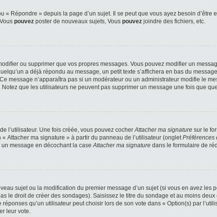
 « Répondre » depuis la page d’un sujet. Il se peut que vous ayez besoin d’être e
: Vous
pouvez
poster de nouveaux sujets, Vous
pouvez
joindre des fichiers, etc.
modifier ou supprimer que vos propres messages. Vous pouvez modifier un message
lqu’un a déjà répondu au message, un petit texte s’affichera en bas du message ind
n. Ce message n’apparaîtra pas si un modérateur ou un administrateur modifie le mes
ive. Notez que les utilisateurs ne peuvent pas supprimer un message une fois que qu
e l’utilisateur. Une fois créée, vous pouvez cocher
Attacher ma signature
sur le fo
 « Attacher ma signature » à partir du panneau de l’utilisateur (onglet
Préférences 
 à un message en décochant la case
Attacher ma signature
dans le formulaire de ré
ouveau sujet ou la modification du premier message d’un sujet (si vous en avez les p
 le droit de créer des sondages). Saisissez le titre du sondage et au moins deux o
onses qu’un utilisateur peut choisir lors de son vote dans « Option(s) par l’utilis
er leur vote.