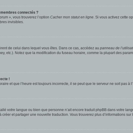
s membres connectés ?
forum », vous trouverez l’option
Cacher mon statut en ligne
. Si vous activez cette o
es invisibles.
ifférent de celui dans lequel vous êtes. Dans ce cas, accédez au
panneau de l’utilisa
ney, etc.). Notez que la modification du fuseau horaire, comme la plupart des para
ecte !
aire et que l’heure est toujours incorrecte, il se peut que le serveur ne soit pas à
installé votre langue ou bien que personne n’ait encore traduit phpBB dans votre l
s à créer et partager une nouvelle traduction. Vous trouverez plus d’informations sur l