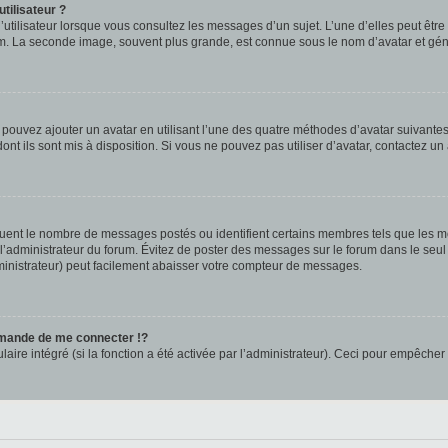
tilisateur ?
utilisateur lorsque vous consultez les messages d’un sujet. L’une d’elles peut êtr
rum. La seconde image, souvent plus grande, est connue sous le nom d’avatar et 
s pouvez ajouter un avatar en utilisant l’une des quatre méthodes d’avatar suivantes 
ont ils sont mis à disposition. Si vous ne pouvez pas utiliser d’avatar, contactez un
iquent le nombre de messages postés ou identifient certains membres tels que les 
ar l’administrateur du forum. Évitez de poster des messages sur le forum dans le seu
ministrateur) peut facilement abaisser votre compteur de messages.
mande de me connecter !?
re intégré (si la fonction a été activée par l’administrateur). Ceci pour empêcher l’u