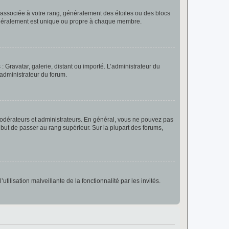
e associée à votre rang, généralement des étoiles ou des blocs
généralement est unique ou propre à chaque membre.
: Gravatar, galerie, distant ou importé. L’administrateur du
 administrateur du forum.
modérateurs et administrateurs. En général, vous ne pouvez pas
l but de passer au rang supérieur. Sur la plupart des forums,
tilisation malveillante de la fonctionnalité par les invités.