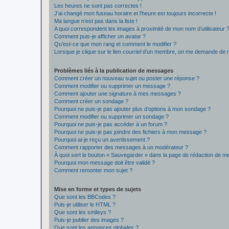
Les heures ne sont pas correctes !
J’ai changé mon fuseau horaire et l’heure est toujours incorrecte !
Ma langue n’est pas dans la liste !
A quoi correspondent les images à proximité de mon nom d’utilisateur 
Comment puis-je afficher un avatar ?
Qu’est-ce que mon rang et comment le modifier ?
Lorsque je clique sur le lien
courriel
d’un membre, on me demande de m
Problèmes liés à la publication de messages
Comment créer un nouveau sujet ou poster une réponse ?
Comment modifier ou supprimer un message ?
Comment ajouter une signature à mes messages ?
Comment créer un sondage ?
Pourquoi ne puis-je pas ajouter plus d’options à mon sondage ?
Comment modifier ou supprimer un sondage ?
Pourquoi ne puis-je pas accéder à un forum ?
Pourquoi ne puis-je pas joindre des fichiers à mon message ?
Pourquoi ai-je reçu un avertissement ?
Comment rapporter des messages à un modérateur ?
À quoi sert le bouton « Sauvegarder » dans la page de rédaction de 
Pourquoi mon message doit être validé ?
Comment remonter mon sujet ?
Mise en forme et types de sujets
Que sont les BBCodes ?
Puis-je utiliser le HTML ?
Que sont les smileys ?
Puis-je publier des images ?
Que sont les annonces globales ?