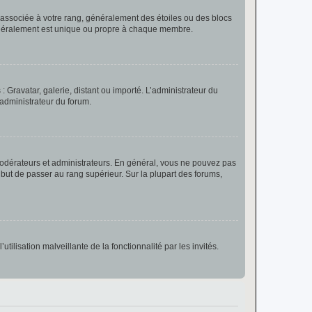
e associée à votre rang, généralement des étoiles ou des blocs
généralement est unique ou propre à chaque membre.
: Gravatar, galerie, distant ou importé. L’administrateur du
 administrateur du forum.
modérateurs et administrateurs. En général, vous ne pouvez pas
l but de passer au rang supérieur. Sur la plupart des forums,
tilisation malveillante de la fonctionnalité par les invités.