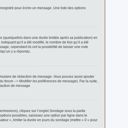
nregistré pour écrire un message. Une liste des options
 (quelquefois dans une durée limitée après sa publication) en
iquant qu’il a été modifié, le nombre de fois qu’il a été
sage, cependant ils ont la possibilité de laisser une note
elqu’un y a répondu.
rmulaire de rédaction de message. Vous pouvez aussi ajouter
du forum --> Modifier les préférences de message
). Par la suite,
daction de message.
ermissions), cliquez sur l’onglet
Sondage
sous la partie
ptions possibles, saisissez une option par ligne dans le
ateur », limiter la durée en jours du sondage (mettre « 0 » pour