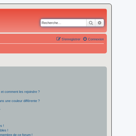
Rechercher
Recherche avancé
S’enregistrer
Connexion
s et comment les rejoindre ?
s une couleur différente ?
?
s !
bles !
n membre de ce forum !