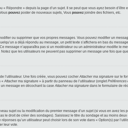
 « Répondre » depuis la page d’un sujet. Il se peut que vous ayez besoin d’être e
: Vous
pouvez
poster de nouveaux sujets, Vous
pouvez
joindre des fichiers, etc.
modifier ou supprimer que vos propres messages. Vous pouvez modifier un message
lqu’un a déjà répondu au message, un petit texte s’affichera en bas du message ind
n. Ce message n’apparaîtra pas si un modérateur ou un administrateur modifie le mes
ive. Notez que les utilisateurs ne peuvent pas supprimer un message une fois que qu
e l’utilisateur. Une fois créée, vous pouvez cocher
Attacher ma signature
sur le fo
 « Attacher ma signature » à partir du panneau de l’utilisateur (onglet
Préférences 
 à un message en décochant la case
Attacher ma signature
dans le formulaire de ré
ouveau sujet ou la modification du premier message d’un sujet (si vous en avez les p
 le droit de créer des sondages). Saisissez le titre du sondage et au moins deux o
onses qu’un utilisateur peut choisir lors de son vote dans « Option(s) par l’utilis
er leur vote.