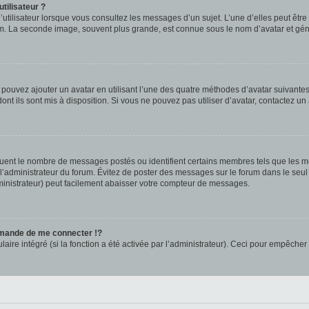
tilisateur ?
utilisateur lorsque vous consultez les messages d’un sujet. L’une d’elles peut êtr
rum. La seconde image, souvent plus grande, est connue sous le nom d’avatar et 
s pouvez ajouter un avatar en utilisant l’une des quatre méthodes d’avatar suivantes 
ont ils sont mis à disposition. Si vous ne pouvez pas utiliser d’avatar, contactez un
iquent le nombre de messages postés ou identifient certains membres tels que les 
ar l’administrateur du forum. Évitez de poster des messages sur le forum dans le seu
ministrateur) peut facilement abaisser votre compteur de messages.
mande de me connecter !?
re intégré (si la fonction a été activée par l’administrateur). Ceci pour empêcher l’u