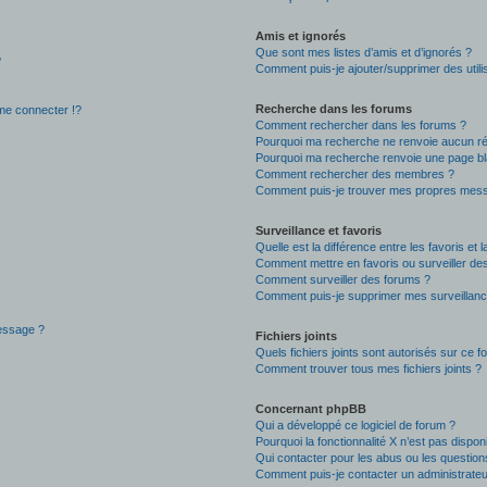
Amis et ignorés
Que sont mes listes d’amis et d’ignorés ?
?
Comment puis-je ajouter/supprimer des utilis
Recherche dans les forums
e connecter !?
Comment rechercher dans les forums ?
Pourquoi ma recherche ne renvoie aucun ré
Pourquoi ma recherche renvoie une page bl
Comment rechercher des membres ?
Comment puis-je trouver mes propres mess
Surveillance et favoris
Quelle est la différence entre les favoris et l
Comment mettre en favoris ou surveiller des
Comment surveiller des forums ?
Comment puis-je supprimer mes surveillanc
message ?
Fichiers joints
Quels fichiers joints sont autorisés sur ce f
Comment trouver tous mes fichiers joints ?
Concernant phpBB
Qui a développé ce logiciel de forum ?
Pourquoi la fonctionnalité X n’est pas dispon
Qui contacter pour les abus ou les questio
Comment puis-je contacter un administrateu