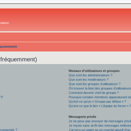
oiture
réquemment)
s fréquemment)
Niveaux d’utilisateurs et groupes
Que sont les administrateurs ?
Que sont les modérateurs ?
Que sont les groupes d’utilisateurs ?
Où trouver la liste des groupes d’utilisateur
Comment devenir chef de groupe ?
 ?!
Pourquoi certains membres apparaissent dan
Qu’est-ce qu’un « Groupe par défaut » ?
Qu’est-ce que le lien « L’équipe du forum » 
Messagerie privée
Je ne peux pas envoyer de messages privé
Je reçois sans arrêt des messages indésira
 connectés ?
J’ai reçu un spam ou un courriel abusif d’u