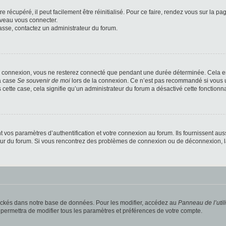
 récupéré, il peut facilement être réinitialisé. Pour ce faire, rendez vous sur la p
uveau vous connecter.
passe, contactez un administrateur du forum.
e connexion, vous ne resterez connecté que pendant une durée déterminée. Cela em
la case
Se souvenir de moi
lors de la connexion. Ce n’est pas recommandé si vous u
s cette case, cela signifie qu’un administrateur du forum a désactivé cette fonctionna
os paramètres d’authentification et votre connexion au forum. Ils fournissent aussi
teur du forum. Si vous rencontrez des problèmes de connexion ou de déconnexion, l
ockés dans notre base de données. Pour les modifier, accédez au
Panneau de l’util
 permettra de modifier tous les paramètres et préférences de votre compte.