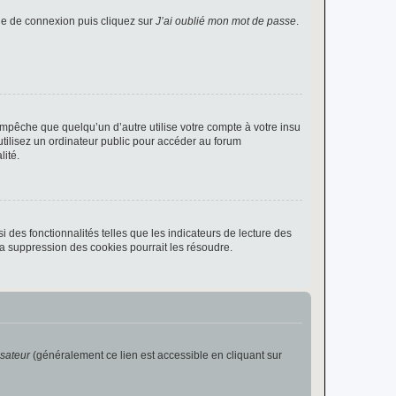
age de connexion puis cliquez sur
J’ai oublié mon mot de passe
.
pêche que quelqu’un d’autre utilise votre compte à votre insu
tilisez un ordinateur public pour accéder au forum
lité.
 des fonctionnalités telles que les indicateurs de lecture des
a suppression des cookies pourrait les résoudre.
isateur
(généralement ce lien est accessible en cliquant sur