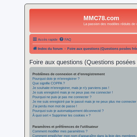
MMC78.com
La passion des modèles réduits de v
Accès rapide
FAQ
Index du forum
Foire aux questions (Questions posées f
Foire aux questions (Questions posée
Problèmes de connexion et d’enregistrement
Pourquoi dois-je m’enregistrer ?
Que signifie COPPA ?
Je souhaite m’enregistrer, mais je n’y parviens pas !
Je suis enregistré mais je ne peux pas me connecter !
Pourquoi ne puis-je pas me connecter ?
Je me suis enregistré par le passé mais je ne peux plus me connecter
J’ai perdu mon mot de passe !
Pourquoi suis-je automatiquement déconnecté ?
À quoi sert « Supprimer les cookies » ?
Paramètres et préférences de l’utilisateur
Comment modifier mes paramètres ?
Comment empêcher mon nom d’apparaître dans la liste des membres