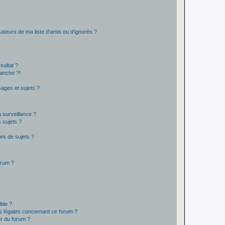
ateurs de ma liste d’amis ou d’ignorés ?
sultat ?
anche ?!
ages et sujets ?
a surveillance ?
 sujets ?
es de sujets ?
orum ?
ible ?
ns légales concernant ce forum ?
r du forum ?