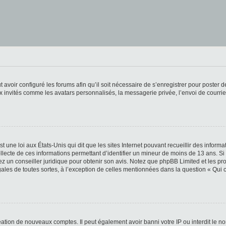
t avoir configuré les forums afin qu’il soit nécessaire de s’enregistrer pour poster
x invités comme les avatars personnalisés, la messagerie privée, l’envoi de courri
t une loi aux États-Unis qui dit que les sites Internet pouvant recueillir des infor
ollecte de ces informations permettant d’identifier un mineur de moins de 13 ans. S
tez un conseiller juridique pour obtenir son avis. Notez que phpBB Limited et les pr
gales de toutes sortes, à l’exception de celles mentionnées dans la question « Qui
réation de nouveaux comptes. Il peut également avoir banni votre IP ou interdit le no