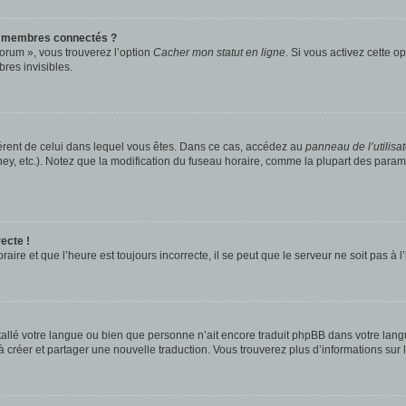
s membres connectés ?
forum », vous trouverez l’option
Cacher mon statut en ligne
. Si vous activez cette o
es invisibles.
ifférent de celui dans lequel vous êtes. Dans ce cas, accédez au
panneau de l’utilisa
ney, etc.). Notez que la modification du fuseau horaire, comme la plupart des para
ecte !
aire et que l’heure est toujours incorrecte, il se peut que le serveur ne soit pas à
installé votre langue ou bien que personne n’ait encore traduit phpBB dans votre l
s à créer et partager une nouvelle traduction. Vous trouverez plus d’informations sur l