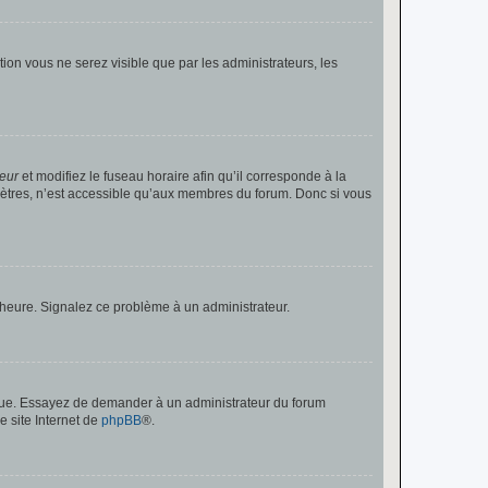
ption vous ne serez visible que par les administrateurs, les
teur
et modifiez le fuseau horaire afin qu’il corresponde à la
mètres, n’est accessible qu’aux membres du forum. Donc si vous
 l’heure. Signalez ce problème à un administrateur.
angue. Essayez de demander à un administrateur du forum
e site Internet de
phpBB
®.