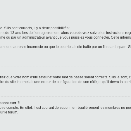
 S’ils sont corrects, il y a deux possibilités :
ins de 13 ans lors de l’enregistrement, alors vous devrez suivre les instructions r
me ou par un administrateur avant que vous puissiez vous connecter. Cette informat
rni une adresse incorrecte ou que le courriel ait été traité par un filtre anti-spam. S
iez que votre nom d’utilisateur et votre mot de passe soient corrects. S’ils le sont,
e du site Internet ait une erreur de configuration de son côté, et qu’il devra la corri
 connecter ?!
votre compte. En effet, il est courant de supprimer régulièrement les membres ne pos
ur le forum.