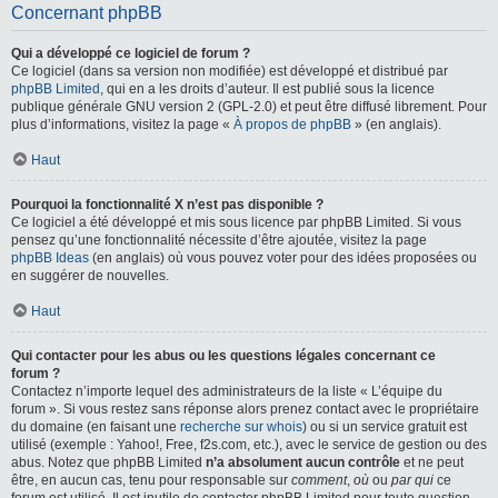
Concernant phpBB
Qui a développé ce logiciel de forum ?
Ce logiciel (dans sa version non modifiée) est développé et distribué par
phpBB Limited
, qui en a les droits d’auteur. Il est publié sous la licence
publique générale GNU version 2 (GPL-2.0) et peut être diffusé librement. Pour
plus d’informations, visitez la page «
À propos de phpBB
» (en anglais).
Haut
Pourquoi la fonctionnalité X n’est pas disponible ?
Ce logiciel a été développé et mis sous licence par phpBB Limited. Si vous
pensez qu’une fonctionnalité nécessite d’être ajoutée, visitez la page
phpBB Ideas
(en anglais) où vous pouvez voter pour des idées proposées ou
en suggérer de nouvelles.
Haut
Qui contacter pour les abus ou les questions légales concernant ce
forum ?
Contactez n’importe lequel des administrateurs de la liste « L’équipe du
forum ». Si vous restez sans réponse alors prenez contact avec le propriétaire
du domaine (en faisant une
recherche sur whois
) ou si un service gratuit est
utilisé (exemple : Yahoo!, Free, f2s.com, etc.), avec le service de gestion ou des
abus. Notez que phpBB Limited
n’a absolument aucun contrôle
et ne peut
être, en aucun cas, tenu pour responsable sur
comment
,
où
ou
par qui
ce