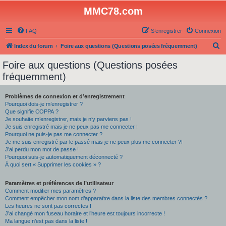
MMC78.com
FAQ
S’enregistrer
Connexion
R
Index du forum
Foire aux questions (Questions posées fréquemment)
e
Foire aux questions (Questions posées
c
fréquemment)
h
e
Problèmes de connexion et d’enregistrement
Pourquoi dois-je m’enregistrer ?
r
Que signifie COPPA ?
c
Je souhaite m’enregistrer, mais je n’y parviens pas !
Je suis enregistré mais je ne peux pas me connecter !
h
Pourquoi ne puis-je pas me connecter ?
Je me suis enregistré par le passé mais je ne peux plus me connecter ?!
e
J’ai perdu mon mot de passe !
r
Pourquoi suis-je automatiquement déconnecté ?
À quoi sert « Supprimer les cookies » ?
Paramètres et préférences de l’utilisateur
Comment modifier mes paramètres ?
Comment empêcher mon nom d’apparaître dans la liste des membres connectés ?
Les heures ne sont pas correctes !
J’ai changé mon fuseau horaire et l’heure est toujours incorrecte !
Ma langue n’est pas dans la liste !