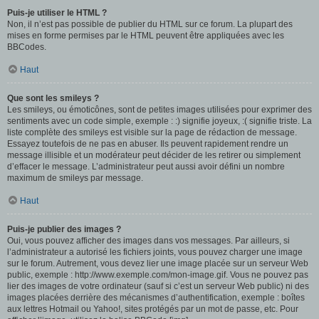
Puis-je utiliser le HTML ?
Non, il n’est pas possible de publier du HTML sur ce forum. La plupart des
mises en forme permises par le HTML peuvent être appliquées avec les
BBCodes.
Haut
Que sont les smileys ?
Les smileys, ou émoticônes, sont de petites images utilisées pour exprimer des
sentiments avec un code simple, exemple : :) signifie joyeux, :( signifie triste. La
liste complète des smileys est visible sur la page de rédaction de message.
Essayez toutefois de ne pas en abuser. Ils peuvent rapidement rendre un
message illisible et un modérateur peut décider de les retirer ou simplement
d’effacer le message. L’administrateur peut aussi avoir défini un nombre
maximum de smileys par message.
Haut
Puis-je publier des images ?
Oui, vous pouvez afficher des images dans vos messages. Par ailleurs, si
l’administrateur a autorisé les fichiers joints, vous pouvez charger une image
sur le forum. Autrement, vous devez lier une image placée sur un serveur Web
public, exemple : http://www.exemple.com/mon-image.gif. Vous ne pouvez pas
lier des images de votre ordinateur (sauf si c’est un serveur Web public) ni des
images placées derrière des mécanismes d’authentification, exemple : boîtes
aux lettres Hotmail ou Yahoo!, sites protégés par un mot de passe, etc. Pour