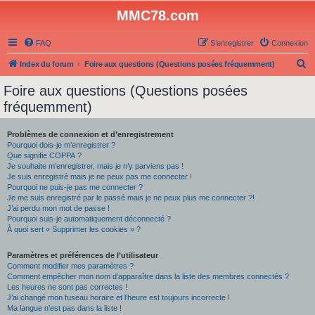
MMC78.com
FAQ
S’enregistrer
Connexion
R
Index du forum
Foire aux questions (Questions posées fréquemment)
e
Foire aux questions (Questions posées
c
fréquemment)
h
e
Problèmes de connexion et d’enregistrement
Pourquoi dois-je m’enregistrer ?
r
Que signifie COPPA ?
c
Je souhaite m’enregistrer, mais je n’y parviens pas !
Je suis enregistré mais je ne peux pas me connecter !
h
Pourquoi ne puis-je pas me connecter ?
Je me suis enregistré par le passé mais je ne peux plus me connecter ?!
e
J’ai perdu mon mot de passe !
r
Pourquoi suis-je automatiquement déconnecté ?
À quoi sert « Supprimer les cookies » ?
Paramètres et préférences de l’utilisateur
Comment modifier mes paramètres ?
Comment empêcher mon nom d’apparaître dans la liste des membres connectés ?
Les heures ne sont pas correctes !
J’ai changé mon fuseau horaire et l’heure est toujours incorrecte !
Ma langue n’est pas dans la liste !