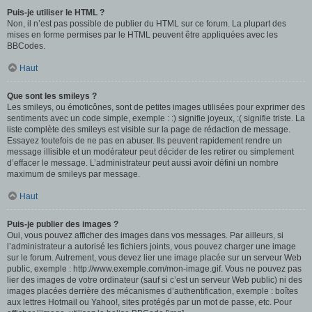
Puis-je utiliser le HTML ?
Non, il n’est pas possible de publier du HTML sur ce forum. La plupart des
mises en forme permises par le HTML peuvent être appliquées avec les
BBCodes.
Haut
Que sont les smileys ?
Les smileys, ou émoticônes, sont de petites images utilisées pour exprimer des
sentiments avec un code simple, exemple : :) signifie joyeux, :( signifie triste. La
liste complète des smileys est visible sur la page de rédaction de message.
Essayez toutefois de ne pas en abuser. Ils peuvent rapidement rendre un
message illisible et un modérateur peut décider de les retirer ou simplement
d’effacer le message. L’administrateur peut aussi avoir défini un nombre
maximum de smileys par message.
Haut
Puis-je publier des images ?
Oui, vous pouvez afficher des images dans vos messages. Par ailleurs, si
l’administrateur a autorisé les fichiers joints, vous pouvez charger une image
sur le forum. Autrement, vous devez lier une image placée sur un serveur Web
public, exemple : http://www.exemple.com/mon-image.gif. Vous ne pouvez pas
lier des images de votre ordinateur (sauf si c’est un serveur Web public) ni des
images placées derrière des mécanismes d’authentification, exemple : boîtes
aux lettres Hotmail ou Yahoo!, sites protégés par un mot de passe, etc. Pour