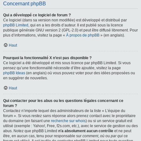
Concernant phpBB
Qui a développé ce logiciel de forum ?
Ce logiciel (dans sa version non modifiée) est développé et distribué par
phpBB Limited
, qui en a les droits d’auteur. Il est publié sous la licence
publique générale GNU version 2 (GPL-2.0) et peut être diffusé librement. Pour
plus d’informations, visitez la page «
À propos de phpBB
» (en anglais).
Haut
Pourquoi la fonctionnalité X n’est pas disponible ?
Ce logiciel a été développé et mis sous licence par phpBB Limited. Si vous
pensez qu’une fonctionnalité nécessite d’être ajoutée, visitez la page
phpBB Ideas
(en anglais) où vous pouvez voter pour des idées proposées ou
en suggérer de nouvelles.
Haut
Qui contacter pour les abus ou les questions légales concernant ce
forum ?
Contactez n’importe lequel des administrateurs de la liste « L’équipe du
forum ». Si vous restez sans réponse alors prenez contact avec le propriétaire
du domaine (en faisant une
recherche sur whois
) ou si un service gratuit est
utilisé (exemple : Yahoo!, Free, f2s.com, etc.), avec le service de gestion ou des
abus. Notez que phpBB Limited
n’a absolument aucun contrôle
et ne peut
être, en aucun cas, tenu pour responsable sur
comment
,
où
ou
par qui
ce