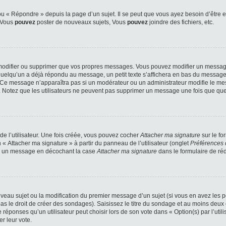
 « Répondre » depuis la page d’un sujet. Il se peut que vous ayez besoin d’être e
: Vous
pouvez
poster de nouveaux sujets, Vous
pouvez
joindre des fichiers, etc.
modifier ou supprimer que vos propres messages. Vous pouvez modifier un message
lqu’un a déjà répondu au message, un petit texte s’affichera en bas du message ind
n. Ce message n’apparaîtra pas si un modérateur ou un administrateur modifie le mes
ive. Notez que les utilisateurs ne peuvent pas supprimer un message une fois que qu
e l’utilisateur. Une fois créée, vous pouvez cocher
Attacher ma signature
sur le fo
 « Attacher ma signature » à partir du panneau de l’utilisateur (onglet
Préférences 
 à un message en décochant la case
Attacher ma signature
dans le formulaire de ré
ouveau sujet ou la modification du premier message d’un sujet (si vous en avez les p
 le droit de créer des sondages). Saisissez le titre du sondage et au moins deux o
onses qu’un utilisateur peut choisir lors de son vote dans « Option(s) par l’utilis
er leur vote.