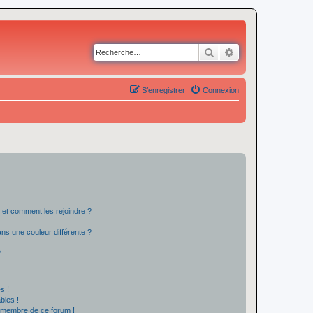
Rechercher
Recherche avancé
S’enregistrer
Connexion
s et comment les rejoindre ?
s une couleur différente ?
?
s !
bles !
n membre de ce forum !