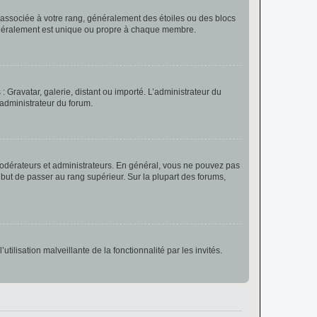
e associée à votre rang, généralement des étoiles ou des blocs
généralement est unique ou propre à chaque membre.
: Gravatar, galerie, distant ou importé. L’administrateur du
 administrateur du forum.
modérateurs et administrateurs. En général, vous ne pouvez pas
l but de passer au rang supérieur. Sur la plupart des forums,
tilisation malveillante de la fonctionnalité par les invités.