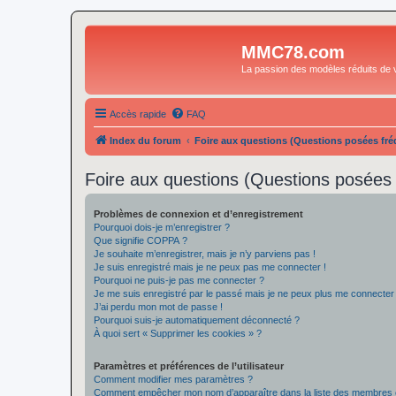
MMC78.com
La passion des modèles réduits de v
Accès rapide
FAQ
Index du forum
Foire aux questions (Questions posées f
Foire aux questions (Questions posée
Problèmes de connexion et d’enregistrement
Pourquoi dois-je m’enregistrer ?
Que signifie COPPA ?
Je souhaite m’enregistrer, mais je n’y parviens pas !
Je suis enregistré mais je ne peux pas me connecter !
Pourquoi ne puis-je pas me connecter ?
Je me suis enregistré par le passé mais je ne peux plus me connecter
J’ai perdu mon mot de passe !
Pourquoi suis-je automatiquement déconnecté ?
À quoi sert « Supprimer les cookies » ?
Paramètres et préférences de l’utilisateur
Comment modifier mes paramètres ?
Comment empêcher mon nom d’apparaître dans la liste des membres