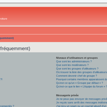
oiture
réquemment)
s fréquemment)
Niveaux d’utilisateurs et groupes
Que sont les administrateurs ?
Que sont les modérateurs ?
Que sont les groupes d’utilisateurs ?
Où trouver la liste des groupes d’utilisateur
Comment devenir chef de groupe ?
 ?!
Pourquoi certains membres apparaissent dan
Qu’est-ce qu’un « Groupe par défaut » ?
Qu’est-ce que le lien « L’équipe du forum » 
Messagerie privée
Je ne peux pas envoyer de messages privé
Je reçois sans arrêt des messages indésira
 connectés ?
J’ai reçu un spam ou un courriel abusif d’u