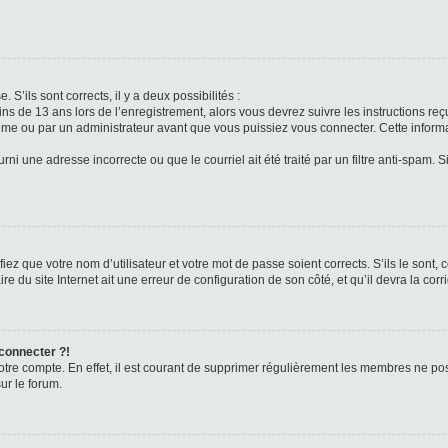
 S’ils sont corrects, il y a deux possibilités :
ins de 13 ans lors de l’enregistrement, alors vous devrez suivre les instructions r
me ou par un administrateur avant que vous puissiez vous connecter. Cette informat
rni une adresse incorrecte ou que le courriel ait été traité par un filtre anti-spam. S
iez que votre nom d’utilisateur et votre mot de passe soient corrects. S’ils le sont,
e du site Internet ait une erreur de configuration de son côté, et qu’il devra la corri
 connecter ?!
votre compte. En effet, il est courant de supprimer régulièrement les membres ne pos
ur le forum.