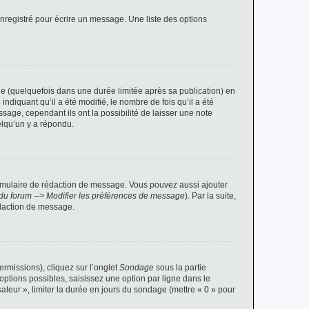
nregistré pour écrire un message. Une liste des options
 (quelquefois dans une durée limitée après sa publication) en
iquant qu’il a été modifié, le nombre de fois qu’il a été
sage, cependant ils ont la possibilité de laisser une note
elqu’un y a répondu.
rmulaire de rédaction de message. Vous pouvez aussi ajouter
du forum --> Modifier les préférences de message
). Par la suite,
daction de message.
ermissions), cliquez sur l’onglet
Sondage
sous la partie
ptions possibles, saisissez une option par ligne dans le
ateur », limiter la durée en jours du sondage (mettre « 0 » pour