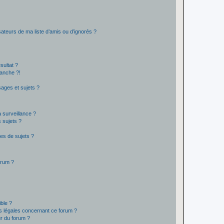
ateurs de ma liste d’amis ou d’ignorés ?
sultat ?
anche ?!
ages et sujets ?
a surveillance ?
 sujets ?
es de sujets ?
orum ?
ible ?
ns légales concernant ce forum ?
r du forum ?