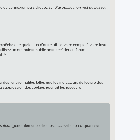
age de connexion puis cliquez sur
J’ai oublié mon mot de passe
.
pêche que quelqu’un d’autre utilise votre compte à votre insu
tilisez un ordinateur public pour accéder au forum
lité.
 des fonctionnalités telles que les indicateurs de lecture des
a suppression des cookies pourrait les résoudre.
isateur
(généralement ce lien est accessible en cliquant sur