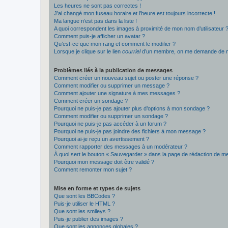
Les heures ne sont pas correctes !
J’ai changé mon fuseau horaire et l’heure est toujours incorrecte !
Ma langue n’est pas dans la liste !
A quoi correspondent les images à proximité de mon nom d’utilisateur 
Comment puis-je afficher un avatar ?
Qu’est-ce que mon rang et comment le modifier ?
Lorsque je clique sur le lien
courriel
d’un membre, on me demande de m
Problèmes liés à la publication de messages
Comment créer un nouveau sujet ou poster une réponse ?
Comment modifier ou supprimer un message ?
Comment ajouter une signature à mes messages ?
Comment créer un sondage ?
Pourquoi ne puis-je pas ajouter plus d’options à mon sondage ?
Comment modifier ou supprimer un sondage ?
Pourquoi ne puis-je pas accéder à un forum ?
Pourquoi ne puis-je pas joindre des fichiers à mon message ?
Pourquoi ai-je reçu un avertissement ?
Comment rapporter des messages à un modérateur ?
À quoi sert le bouton « Sauvegarder » dans la page de rédaction de 
Pourquoi mon message doit être validé ?
Comment remonter mon sujet ?
Mise en forme et types de sujets
Que sont les BBCodes ?
Puis-je utiliser le HTML ?
Que sont les smileys ?
Puis-je publier des images ?
Que sont les annonces globales ?