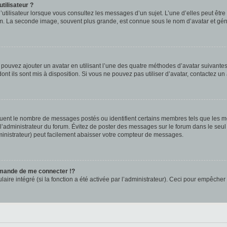
tilisateur ?
utilisateur lorsque vous consultez les messages d’un sujet. L’une d’elles peut êtr
rum. La seconde image, souvent plus grande, est connue sous le nom d’avatar et 
s pouvez ajouter un avatar en utilisant l’une des quatre méthodes d’avatar suivantes 
ont ils sont mis à disposition. Si vous ne pouvez pas utiliser d’avatar, contactez un
iquent le nombre de messages postés ou identifient certains membres tels que les 
ar l’administrateur du forum. Évitez de poster des messages sur le forum dans le seu
ministrateur) peut facilement abaisser votre compteur de messages.
mande de me connecter !?
re intégré (si la fonction a été activée par l’administrateur). Ceci pour empêcher l’u