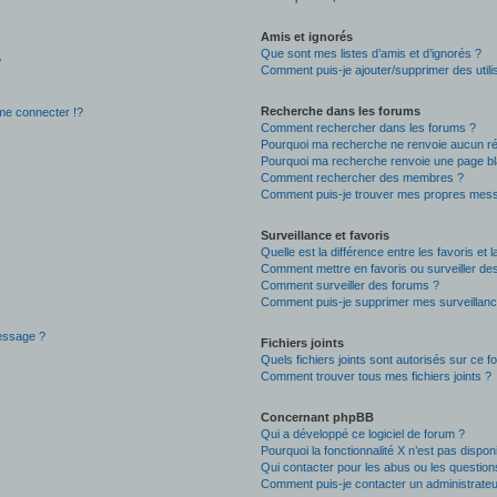
Amis et ignorés
Que sont mes listes d’amis et d’ignorés ?
?
Comment puis-je ajouter/supprimer des utilis
Recherche dans les forums
e connecter !?
Comment rechercher dans les forums ?
Pourquoi ma recherche ne renvoie aucun ré
Pourquoi ma recherche renvoie une page bl
Comment rechercher des membres ?
Comment puis-je trouver mes propres mess
Surveillance et favoris
Quelle est la différence entre les favoris et l
Comment mettre en favoris ou surveiller des
Comment surveiller des forums ?
Comment puis-je supprimer mes surveillanc
message ?
Fichiers joints
Quels fichiers joints sont autorisés sur ce f
Comment trouver tous mes fichiers joints ?
Concernant phpBB
Qui a développé ce logiciel de forum ?
Pourquoi la fonctionnalité X n’est pas dispon
Qui contacter pour les abus ou les questio
Comment puis-je contacter un administrateu