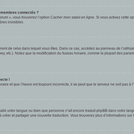
s membres connectés ?
forum », vous trouverez l’option
Cacher mon statut en ligne
. Si vous activez cette o
es invisibles.
ifférent de celui dans lequel vous êtes. Dans ce cas, accédez au
panneau de l’utilisa
ney, etc.). Notez que la modification du fuseau horaire, comme la plupart des para
ecte !
aire et que l’heure est toujours incorrecte, il se peut que le serveur ne soit pas à
installé votre langue ou bien que personne n’ait encore traduit phpBB dans votre l
s à créer et partager une nouvelle traduction. Vous trouverez plus d’informations sur l