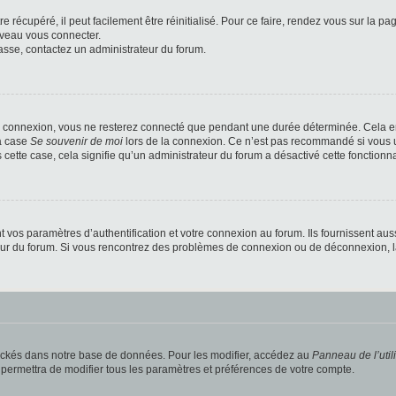
 récupéré, il peut facilement être réinitialisé. Pour ce faire, rendez vous sur la p
uveau vous connecter.
passe, contactez un administrateur du forum.
e connexion, vous ne resterez connecté que pendant une durée déterminée. Cela em
la case
Se souvenir de moi
lors de la connexion. Ce n’est pas recommandé si vous u
s cette case, cela signifie qu’un administrateur du forum a désactivé cette fonctionna
os paramètres d’authentification et votre connexion au forum. Ils fournissent aussi
teur du forum. Si vous rencontrez des problèmes de connexion ou de déconnexion, l
ockés dans notre base de données. Pour les modifier, accédez au
Panneau de l’util
 permettra de modifier tous les paramètres et préférences de votre compte.