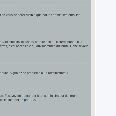
ption vous ne serez visible que par les administrateurs, les
teur
et modifiez le fuseau horaire afin qu’il corresponde à la
mètres, n’est accessible qu’aux membres du forum. Donc si vous
 l’heure. Signalez ce problème à un administrateur.
angue. Essayez de demander à un administrateur du forum
e site Internet de
phpBB
®.