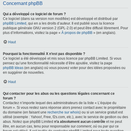
Concernant phpBB
Qui a développé ce logiciel de forum ?
Ce logiciel (dans sa version non modifiée) est développé et distribué par
phpBB Limited
, qui en a les droits d’auteur. Il est publié sous la licence
publique générale GNU version 2 (GPL-2.0) et peut être diffusé librement. Pour
plus d’informations, visitez la page «
À propos de phpBB
» (en anglais).
Haut
Pourquoi la fonctionnalité X n’est pas disponible ?
Ce logiciel a été développé et mis sous licence par phpBB Limited. Si vous
pensez qu’une fonctionnalité nécessite d’être ajoutée, visitez la page
phpBB Ideas
(en anglais) où vous pouvez voter pour des idées proposées ou
en suggérer de nouvelles.
Haut
Qui contacter pour les abus ou les questions légales concernant ce
forum ?
Contactez n’importe lequel des administrateurs de la liste « L’équipe du
forum ». Si vous restez sans réponse alors prenez contact avec le propriétaire
du domaine (en faisant une
recherche sur whois
) ou si un service gratuit est
utilisé (exemple : Yahoo!, Free, f2s.com, etc.), avec le service de gestion ou des
abus. Notez que phpBB Limited
n’a absolument aucun contrôle
et ne peut
être, en aucun cas, tenu pour responsable sur
comment
,
où
ou
par qui
ce