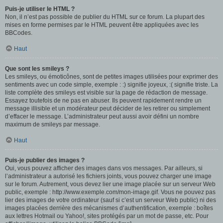
Puis-je utiliser le HTML ?
Non, il n’est pas possible de publier du HTML sur ce forum. La plupart des
mises en forme permises par le HTML peuvent être appliquées avec les
BBCodes.
Haut
Que sont les smileys ?
Les smileys, ou émoticônes, sont de petites images utilisées pour exprimer des
sentiments avec un code simple, exemple : :) signifie joyeux, :( signifie triste. La
liste complète des smileys est visible sur la page de rédaction de message.
Essayez toutefois de ne pas en abuser. Ils peuvent rapidement rendre un
message illisible et un modérateur peut décider de les retirer ou simplement
d’effacer le message. L’administrateur peut aussi avoir défini un nombre
maximum de smileys par message.
Haut
Puis-je publier des images ?
Oui, vous pouvez afficher des images dans vos messages. Par ailleurs, si
l’administrateur a autorisé les fichiers joints, vous pouvez charger une image
sur le forum. Autrement, vous devez lier une image placée sur un serveur Web
public, exemple : http://www.exemple.com/mon-image.gif. Vous ne pouvez pas
lier des images de votre ordinateur (sauf si c’est un serveur Web public) ni des
images placées derrière des mécanismes d’authentification, exemple : boîtes
aux lettres Hotmail ou Yahoo!, sites protégés par un mot de passe, etc. Pour