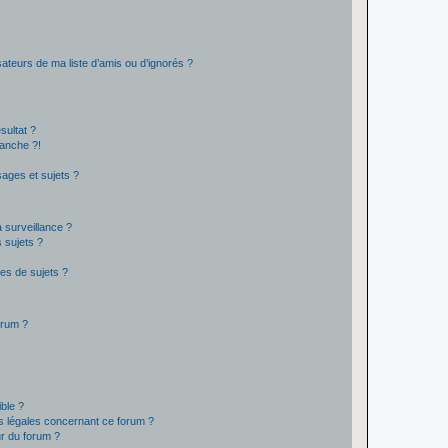
ateurs de ma liste d’amis ou d’ignorés ?
sultat ?
anche ?!
ages et sujets ?
a surveillance ?
 sujets ?
es de sujets ?
orum ?
ible ?
ns légales concernant ce forum ?
r du forum ?