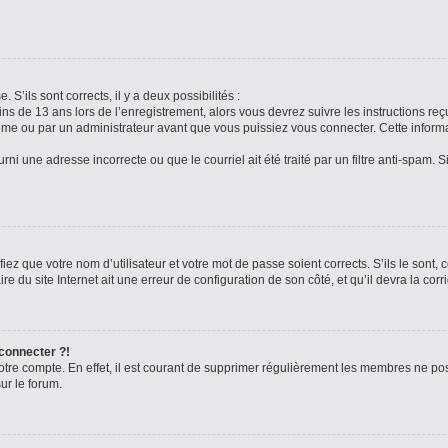
 S’ils sont corrects, il y a deux possibilités :
ins de 13 ans lors de l’enregistrement, alors vous devrez suivre les instructions r
me ou par un administrateur avant que vous puissiez vous connecter. Cette informat
rni une adresse incorrecte ou que le courriel ait été traité par un filtre anti-spam. S
iez que votre nom d’utilisateur et votre mot de passe soient corrects. S’ils le sont,
e du site Internet ait une erreur de configuration de son côté, et qu’il devra la corri
 connecter ?!
votre compte. En effet, il est courant de supprimer régulièrement les membres ne pos
ur le forum.