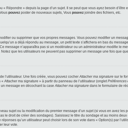
 « Répondre » depuis la page d’un sujet. Il se peut que vous ayez besoin d’être e
: Vous
pouvez
poster de nouveaux sujets, Vous
pouvez
joindre des fichiers, etc.
modifier ou supprimer que vos propres messages. Vous pouvez modifier un message
lqu’un a déjà répondu au message, un petit texte s’affichera en bas du message ind
n. Ce message n’apparaîtra pas si un modérateur ou un administrateur modifie le mes
ive. Notez que les utilisateurs ne peuvent pas supprimer un message une fois que qu
e l’utilisateur. Une fois créée, vous pouvez cocher
Attacher ma signature
sur le fo
 « Attacher ma signature » à partir du panneau de l’utilisateur (onglet
Préférences 
 à un message en décochant la case
Attacher ma signature
dans le formulaire de ré
ouveau sujet ou la modification du premier message d’un sujet (si vous en avez les p
 le droit de créer des sondages). Saisissez le titre du sondage et au moins deux o
onses qu’un utilisateur peut choisir lors de son vote dans « Option(s) par l’utilis
er leur vote.