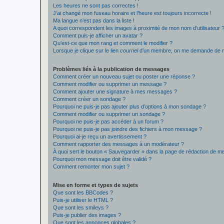
Les heures ne sont pas correctes !
J’ai changé mon fuseau horaire et l’heure est toujours incorrecte !
Ma langue n’est pas dans la liste !
A quoi correspondent les images à proximité de mon nom d’utilisateur 
Comment puis-je afficher un avatar ?
Qu’est-ce que mon rang et comment le modifier ?
Lorsque je clique sur le lien
courriel
d’un membre, on me demande de m
Problèmes liés à la publication de messages
Comment créer un nouveau sujet ou poster une réponse ?
Comment modifier ou supprimer un message ?
Comment ajouter une signature à mes messages ?
Comment créer un sondage ?
Pourquoi ne puis-je pas ajouter plus d’options à mon sondage ?
Comment modifier ou supprimer un sondage ?
Pourquoi ne puis-je pas accéder à un forum ?
Pourquoi ne puis-je pas joindre des fichiers à mon message ?
Pourquoi ai-je reçu un avertissement ?
Comment rapporter des messages à un modérateur ?
À quoi sert le bouton « Sauvegarder » dans la page de rédaction de 
Pourquoi mon message doit être validé ?
Comment remonter mon sujet ?
Mise en forme et types de sujets
Que sont les BBCodes ?
Puis-je utiliser le HTML ?
Que sont les smileys ?
Puis-je publier des images ?
Que sont les annonces globales ?