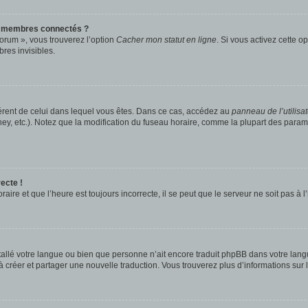
s membres connectés ?
forum », vous trouverez l’option
Cacher mon statut en ligne
. Si vous activez cette o
es invisibles.
ifférent de celui dans lequel vous êtes. Dans ce cas, accédez au
panneau de l’utilisa
ney, etc.). Notez que la modification du fuseau horaire, comme la plupart des para
ecte !
aire et que l’heure est toujours incorrecte, il se peut que le serveur ne soit pas à
installé votre langue ou bien que personne n’ait encore traduit phpBB dans votre l
s à créer et partager une nouvelle traduction. Vous trouverez plus d’informations sur l