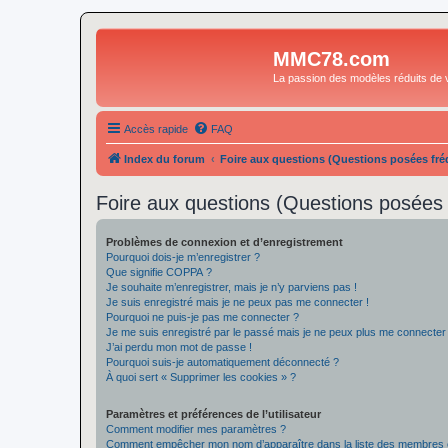
MMC78.com
La passion des modèles réduits de v
Accès rapide
FAQ
Index du forum
Foire aux questions (Questions posées f
Foire aux questions (Questions posée
Problèmes de connexion et d’enregistrement
Pourquoi dois-je m’enregistrer ?
Que signifie COPPA ?
Je souhaite m’enregistrer, mais je n’y parviens pas !
Je suis enregistré mais je ne peux pas me connecter !
Pourquoi ne puis-je pas me connecter ?
Je me suis enregistré par le passé mais je ne peux plus me connecter
J’ai perdu mon mot de passe !
Pourquoi suis-je automatiquement déconnecté ?
À quoi sert « Supprimer les cookies » ?
Paramètres et préférences de l’utilisateur
Comment modifier mes paramètres ?
Comment empêcher mon nom d’apparaître dans la liste des membres