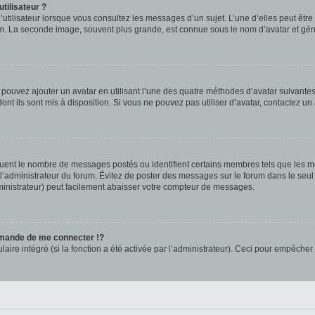
tilisateur ?
utilisateur lorsque vous consultez les messages d’un sujet. L’une d’elles peut êtr
rum. La seconde image, souvent plus grande, est connue sous le nom d’avatar et 
s pouvez ajouter un avatar en utilisant l’une des quatre méthodes d’avatar suivantes 
ont ils sont mis à disposition. Si vous ne pouvez pas utiliser d’avatar, contactez un
iquent le nombre de messages postés ou identifient certains membres tels que les 
ar l’administrateur du forum. Évitez de poster des messages sur le forum dans le seu
ministrateur) peut facilement abaisser votre compteur de messages.
mande de me connecter !?
re intégré (si la fonction a été activée par l’administrateur). Ceci pour empêcher l’u