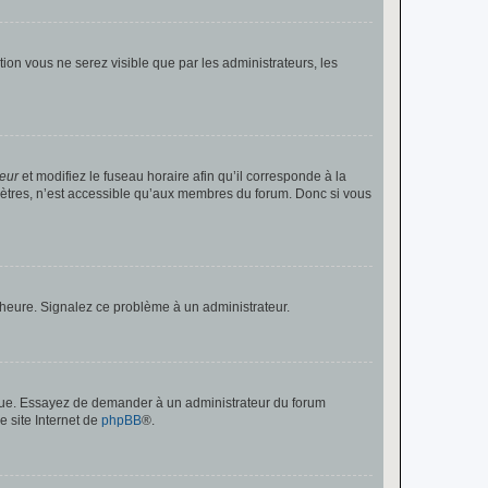
ption vous ne serez visible que par les administrateurs, les
teur
et modifiez le fuseau horaire afin qu’il corresponde à la
mètres, n’est accessible qu’aux membres du forum. Donc si vous
 l’heure. Signalez ce problème à un administrateur.
angue. Essayez de demander à un administrateur du forum
e site Internet de
phpBB
®.