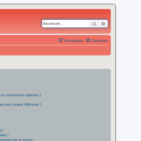
Rechercher
Recherche avancé
S’enregistrer
Connexion
s et comment les rejoindre ?
s une couleur différente ?
?
s !
bles !
n membre de ce forum !