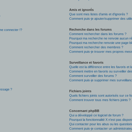
Amis et ignorés
Que sont mes listes d’amis et d’ignorés ?
?
Comment puis-je ajouter/supprimer des utilis
Recherche dans les forums
e connecter !?
Comment rechercher dans les forums ?
Pourquoi ma recherche ne renvoie aucun ré
Pourquoi ma recherche renvoie une page bl
Comment rechercher des membres ?
Comment puis-je trouver mes propres mess
Surveillance et favoris
Quelle est la différence entre les favoris et l
Comment mettre en favoris ou surveiller des
Comment surveiller des forums ?
Comment puis-je supprimer mes surveillanc
message ?
Fichiers joints
Quels fichiers joints sont autorisés sur ce f
Comment trouver tous mes fichiers joints ?
Concernant phpBB
Qui a développé ce logiciel de forum ?
Pourquoi la fonctionnalité X n’est pas dispon
Qui contacter pour les abus ou les questio
Comment puis-je contacter un administrateu