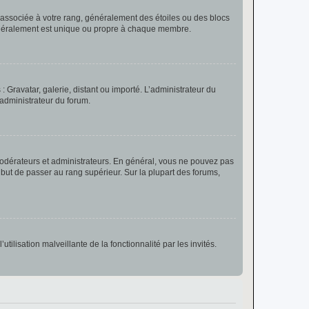
e associée à votre rang, généralement des étoiles ou des blocs
généralement est unique ou propre à chaque membre.
: Gravatar, galerie, distant ou importé. L’administrateur du
 administrateur du forum.
modérateurs et administrateurs. En général, vous ne pouvez pas
l but de passer au rang supérieur. Sur la plupart des forums,
tilisation malveillante de la fonctionnalité par les invités.