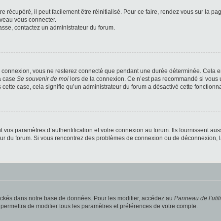
 récupéré, il peut facilement être réinitialisé. Pour ce faire, rendez vous sur la p
uveau vous connecter.
passe, contactez un administrateur du forum.
e connexion, vous ne resterez connecté que pendant une durée déterminée. Cela em
la case
Se souvenir de moi
lors de la connexion. Ce n’est pas recommandé si vous u
s cette case, cela signifie qu’un administrateur du forum a désactivé cette fonctionna
os paramètres d’authentification et votre connexion au forum. Ils fournissent aussi
teur du forum. Si vous rencontrez des problèmes de connexion ou de déconnexion, l
ockés dans notre base de données. Pour les modifier, accédez au
Panneau de l’util
 permettra de modifier tous les paramètres et préférences de votre compte.