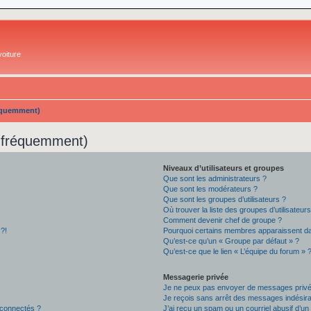
oiture
réquemment)
s fréquemment)
Niveaux d’utilisateurs et groupes
Que sont les administrateurs ?
Que sont les modérateurs ?
Que sont les groupes d’utilisateurs ?
Où trouver la liste des groupes d’utilisateur
Comment devenir chef de groupe ?
 ?!
Pourquoi certains membres apparaissent dan
Qu’est-ce qu’un « Groupe par défaut » ?
Qu’est-ce que le lien « L’équipe du forum » 
Messagerie privée
Je ne peux pas envoyer de messages privé
Je reçois sans arrêt des messages indésira
 connectés ?
J’ai reçu un spam ou un courriel abusif d’u