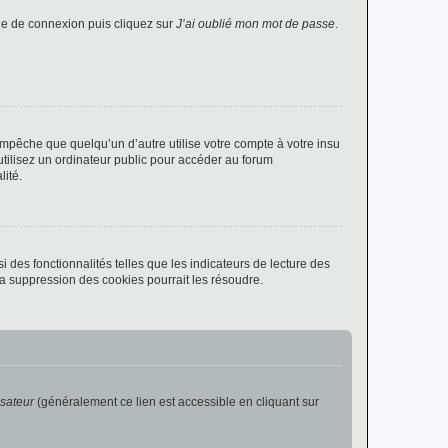
age de connexion puis cliquez sur
J’ai oublié mon mot de passe
.
pêche que quelqu’un d’autre utilise votre compte à votre insu
tilisez un ordinateur public pour accéder au forum
lité.
 des fonctionnalités telles que les indicateurs de lecture des
a suppression des cookies pourrait les résoudre.
isateur
(généralement ce lien est accessible en cliquant sur