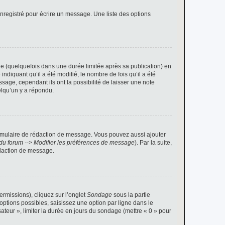
nregistré pour écrire un message. Une liste des options
 (quelquefois dans une durée limitée après sa publication) en
iquant qu’il a été modifié, le nombre de fois qu’il a été
sage, cependant ils ont la possibilité de laisser une note
elqu’un y a répondu.
rmulaire de rédaction de message. Vous pouvez aussi ajouter
du forum --> Modifier les préférences de message
). Par la suite,
daction de message.
ermissions), cliquez sur l’onglet
Sondage
sous la partie
ptions possibles, saisissez une option par ligne dans le
ateur », limiter la durée en jours du sondage (mettre « 0 » pour