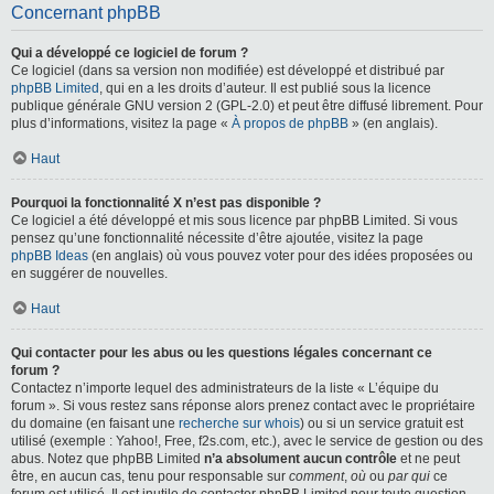
Concernant phpBB
Qui a développé ce logiciel de forum ?
Ce logiciel (dans sa version non modifiée) est développé et distribué par
phpBB Limited
, qui en a les droits d’auteur. Il est publié sous la licence
publique générale GNU version 2 (GPL-2.0) et peut être diffusé librement. Pour
plus d’informations, visitez la page «
À propos de phpBB
» (en anglais).
Haut
Pourquoi la fonctionnalité X n’est pas disponible ?
Ce logiciel a été développé et mis sous licence par phpBB Limited. Si vous
pensez qu’une fonctionnalité nécessite d’être ajoutée, visitez la page
phpBB Ideas
(en anglais) où vous pouvez voter pour des idées proposées ou
en suggérer de nouvelles.
Haut
Qui contacter pour les abus ou les questions légales concernant ce
forum ?
Contactez n’importe lequel des administrateurs de la liste « L’équipe du
forum ». Si vous restez sans réponse alors prenez contact avec le propriétaire
du domaine (en faisant une
recherche sur whois
) ou si un service gratuit est
utilisé (exemple : Yahoo!, Free, f2s.com, etc.), avec le service de gestion ou des
abus. Notez que phpBB Limited
n’a absolument aucun contrôle
et ne peut
être, en aucun cas, tenu pour responsable sur
comment
,
où
ou
par qui
ce