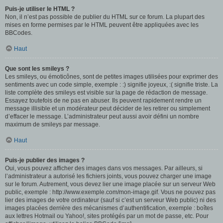
Puis-je utiliser le HTML ?
Non, il n’est pas possible de publier du HTML sur ce forum. La plupart des
mises en forme permises par le HTML peuvent être appliquées avec les
BBCodes.
Haut
Que sont les smileys ?
Les smileys, ou émoticônes, sont de petites images utilisées pour exprimer des
sentiments avec un code simple, exemple : :) signifie joyeux, :( signifie triste. La
liste complète des smileys est visible sur la page de rédaction de message.
Essayez toutefois de ne pas en abuser. Ils peuvent rapidement rendre un
message illisible et un modérateur peut décider de les retirer ou simplement
d’effacer le message. L’administrateur peut aussi avoir défini un nombre
maximum de smileys par message.
Haut
Puis-je publier des images ?
Oui, vous pouvez afficher des images dans vos messages. Par ailleurs, si
l’administrateur a autorisé les fichiers joints, vous pouvez charger une image
sur le forum. Autrement, vous devez lier une image placée sur un serveur Web
public, exemple : http://www.exemple.com/mon-image.gif. Vous ne pouvez pas
lier des images de votre ordinateur (sauf si c’est un serveur Web public) ni des
images placées derrière des mécanismes d’authentification, exemple : boîtes
aux lettres Hotmail ou Yahoo!, sites protégés par un mot de passe, etc. Pour