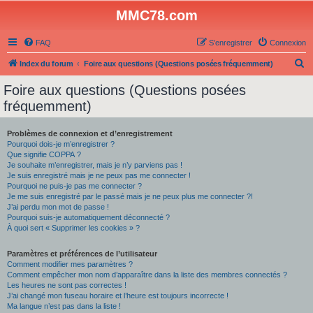
MMC78.com
FAQ
S’enregistrer
Connexion
R
Index du forum
Foire aux questions (Questions posées fréquemment)
e
Foire aux questions (Questions posées
c
fréquemment)
h
e
Problèmes de connexion et d’enregistrement
Pourquoi dois-je m’enregistrer ?
r
Que signifie COPPA ?
c
Je souhaite m’enregistrer, mais je n’y parviens pas !
Je suis enregistré mais je ne peux pas me connecter !
h
Pourquoi ne puis-je pas me connecter ?
Je me suis enregistré par le passé mais je ne peux plus me connecter ?!
e
J’ai perdu mon mot de passe !
r
Pourquoi suis-je automatiquement déconnecté ?
À quoi sert « Supprimer les cookies » ?
Paramètres et préférences de l’utilisateur
Comment modifier mes paramètres ?
Comment empêcher mon nom d’apparaître dans la liste des membres connectés ?
Les heures ne sont pas correctes !
J’ai changé mon fuseau horaire et l’heure est toujours incorrecte !
Ma langue n’est pas dans la liste !