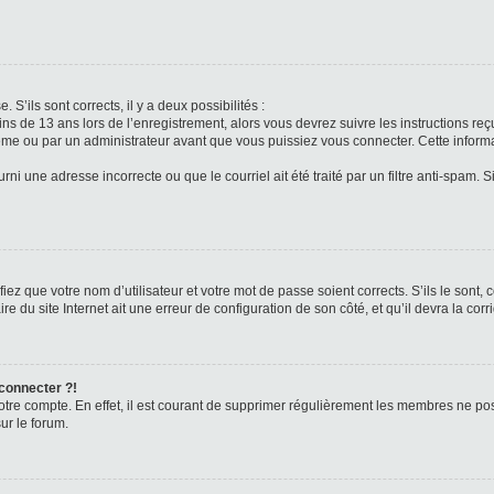
 S’ils sont corrects, il y a deux possibilités :
ins de 13 ans lors de l’enregistrement, alors vous devrez suivre les instructions r
me ou par un administrateur avant que vous puissiez vous connecter. Cette informat
rni une adresse incorrecte ou que le courriel ait été traité par un filtre anti-spam. S
iez que votre nom d’utilisateur et votre mot de passe soient corrects. S’ils le sont,
e du site Internet ait une erreur de configuration de son côté, et qu’il devra la corri
 connecter ?!
votre compte. En effet, il est courant de supprimer régulièrement les membres ne pos
ur le forum.