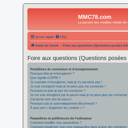
MMC78.com
La passion des modèles réduits de v
Accès rapide
FAQ
Index du forum
Foire aux questions (Questions posées f
Foire aux questions (Questions posée
Problèmes de connexion et d’enregistrement
Pourquoi dois-je m’enregistrer ?
Que signifie COPPA ?
Je souhaite m’enregistrer, mais je n’y parviens pas !
Je suis enregistré mais je ne peux pas me connecter !
Pourquoi ne puis-je pas me connecter ?
Je me suis enregistré par le passé mais je ne peux plus me connecter
J’ai perdu mon mot de passe !
Pourquoi suis-je automatiquement déconnecté ?
À quoi sert « Supprimer les cookies » ?
Paramètres et préférences de l’utilisateur
Comment modifier mes paramètres ?
Comment empêcher mon nom d’apparaître dans la liste des membres