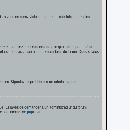
ption vous ne serez visible que par les administrateurs, les
teur
et modifiez le fuseau horaire afin qu’il corresponde à la
mètres, n’est accessible qu’aux membres du forum. Donc si vous
 l’heure. Signalez ce problème à un administrateur.
angue. Essayez de demander à un administrateur du forum
e site Internet de
phpBB
®.