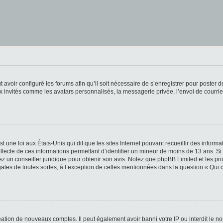
t avoir configuré les forums afin qu’il soit nécessaire de s’enregistrer pour poster
x invités comme les avatars personnalisés, la messagerie privée, l’envoi de courri
t une loi aux États-Unis qui dit que les sites Internet pouvant recueillir des infor
ollecte de ces informations permettant d’identifier un mineur de moins de 13 ans. S
tez un conseiller juridique pour obtenir son avis. Notez que phpBB Limited et les pr
gales de toutes sortes, à l’exception de celles mentionnées dans la question « Qui
réation de nouveaux comptes. Il peut également avoir banni votre IP ou interdit le no