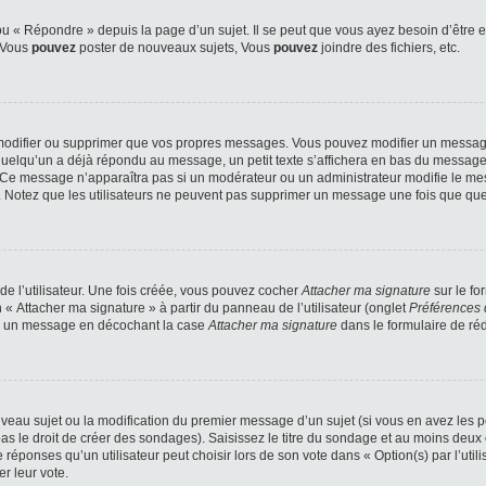
 « Répondre » depuis la page d’un sujet. Il se peut que vous ayez besoin d’être e
: Vous
pouvez
poster de nouveaux sujets, Vous
pouvez
joindre des fichiers, etc.
modifier ou supprimer que vos propres messages. Vous pouvez modifier un message
lqu’un a déjà répondu au message, un petit texte s’affichera en bas du message ind
n. Ce message n’apparaîtra pas si un modérateur ou un administrateur modifie le mes
ive. Notez que les utilisateurs ne peuvent pas supprimer un message une fois que qu
e l’utilisateur. Une fois créée, vous pouvez cocher
Attacher ma signature
sur le fo
 « Attacher ma signature » à partir du panneau de l’utilisateur (onglet
Préférences 
 à un message en décochant la case
Attacher ma signature
dans le formulaire de ré
ouveau sujet ou la modification du premier message d’un sujet (si vous en avez les p
 le droit de créer des sondages). Saisissez le titre du sondage et au moins deux o
onses qu’un utilisateur peut choisir lors de son vote dans « Option(s) par l’utilis
er leur vote.