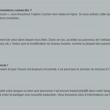
s membres connectés ?
forum », vous trouverez l’option
Cacher mon statut en ligne
. Si vous activez cette o
es invisibles.
ifférent de celui dans lequel vous êtes. Dans ce cas, accédez au
panneau de l’utilisa
ney, etc.). Notez que la modification du fuseau horaire, comme la plupart des para
ecte !
aire et que l’heure est toujours incorrecte, il se peut que le serveur ne soit pas à
installé votre langue ou bien que personne n’ait encore traduit phpBB dans votre l
s à créer et partager une nouvelle traduction. Vous trouverez plus d’informations sur l