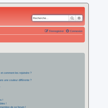
Rechercher
Recherche avancé
S’enregistrer
Connexion
s et comment les rejoindre ?
s une couleur différente ?
?
s !
bles !
n membre de ce forum !