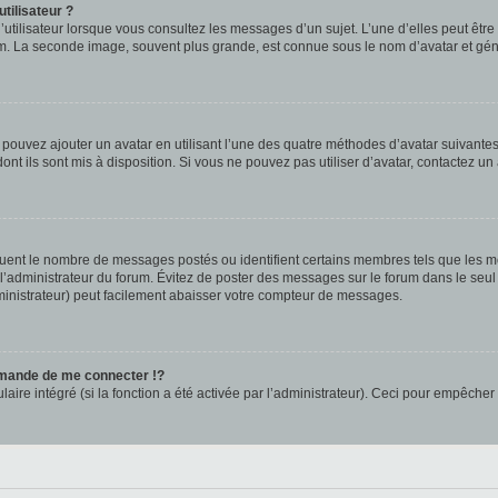
tilisateur ?
utilisateur lorsque vous consultez les messages d’un sujet. L’une d’elles peut êtr
rum. La seconde image, souvent plus grande, est connue sous le nom d’avatar et 
s pouvez ajouter un avatar en utilisant l’une des quatre méthodes d’avatar suivantes 
ont ils sont mis à disposition. Si vous ne pouvez pas utiliser d’avatar, contactez un
iquent le nombre de messages postés ou identifient certains membres tels que les 
ar l’administrateur du forum. Évitez de poster des messages sur le forum dans le seu
ministrateur) peut facilement abaisser votre compteur de messages.
mande de me connecter !?
re intégré (si la fonction a été activée par l’administrateur). Ceci pour empêcher l’u