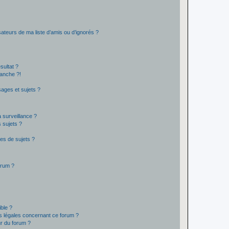
ateurs de ma liste d’amis ou d’ignorés ?
sultat ?
anche ?!
ages et sujets ?
a surveillance ?
 sujets ?
es de sujets ?
orum ?
ible ?
ns légales concernant ce forum ?
r du forum ?