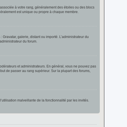
e associée à votre rang, généralement des étoiles ou des blocs
généralement est unique ou propre à chaque membre.
: Gravatar, galerie, distant ou importé. L’administrateur du
 administrateur du forum.
modérateurs et administrateurs. En général, vous ne pouvez pas
l but de passer au rang supérieur. Sur la plupart des forums,
tilisation malveillante de la fonctionnalité par les invités.