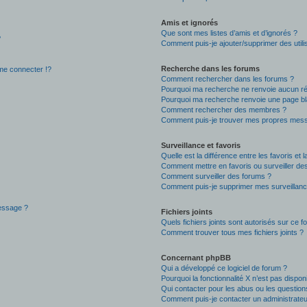
Amis et ignorés
Que sont mes listes d’amis et d’ignorés ?
?
Comment puis-je ajouter/supprimer des utilis
Recherche dans les forums
e connecter !?
Comment rechercher dans les forums ?
Pourquoi ma recherche ne renvoie aucun ré
Pourquoi ma recherche renvoie une page bl
Comment rechercher des membres ?
Comment puis-je trouver mes propres mess
Surveillance et favoris
Quelle est la différence entre les favoris et l
Comment mettre en favoris ou surveiller des
Comment surveiller des forums ?
Comment puis-je supprimer mes surveillanc
message ?
Fichiers joints
Quels fichiers joints sont autorisés sur ce f
Comment trouver tous mes fichiers joints ?
Concernant phpBB
Qui a développé ce logiciel de forum ?
Pourquoi la fonctionnalité X n’est pas dispon
Qui contacter pour les abus ou les questio
Comment puis-je contacter un administrateu