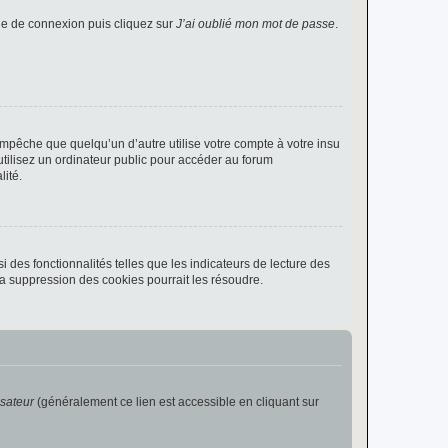
age de connexion puis cliquez sur
J’ai oublié mon mot de passe
.
pêche que quelqu’un d’autre utilise votre compte à votre insu
tilisez un ordinateur public pour accéder au forum
lité.
 des fonctionnalités telles que les indicateurs de lecture des
a suppression des cookies pourrait les résoudre.
isateur
(généralement ce lien est accessible en cliquant sur