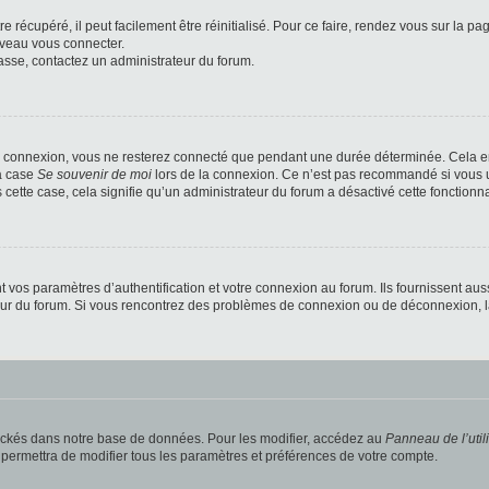
 récupéré, il peut facilement être réinitialisé. Pour ce faire, rendez vous sur la p
uveau vous connecter.
passe, contactez un administrateur du forum.
e connexion, vous ne resterez connecté que pendant une durée déterminée. Cela em
la case
Se souvenir de moi
lors de la connexion. Ce n’est pas recommandé si vous u
s cette case, cela signifie qu’un administrateur du forum a désactivé cette fonctionna
os paramètres d’authentification et votre connexion au forum. Ils fournissent aussi
teur du forum. Si vous rencontrez des problèmes de connexion ou de déconnexion, l
ockés dans notre base de données. Pour les modifier, accédez au
Panneau de l’util
 permettra de modifier tous les paramètres et préférences de votre compte.