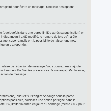
nregistré pour écrire un message. Une liste des options
 (quelquefois dans une durée limitée après sa publication) en
iquant qu’il a été modifié, le nombre de fois qu’il a été
sage, cependant ils ont la possibilité de laisser une note
elqu’un y a répondu.
rmulaire de rédaction de message. Vous pouvez aussi ajouter
du forum --> Modifier les préférences de message
). Par la suite,
daction de message.
ermissions), cliquez sur l’onglet
Sondage
sous la partie
ptions possibles, saisissez une option par ligne dans le
ateur », limiter la durée en jours du sondage (mettre « 0 » pour