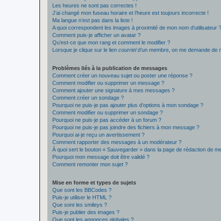
Les heures ne sont pas correctes !
J’ai changé mon fuseau horaire et l’heure est toujours incorrecte !
Ma langue n’est pas dans la liste !
A quoi correspondent les images à proximité de mon nom d’utilisateur 
Comment puis-je afficher un avatar ?
Qu’est-ce que mon rang et comment le modifier ?
Lorsque je clique sur le lien
courriel
d’un membre, on me demande de m
Problèmes liés à la publication de messages
Comment créer un nouveau sujet ou poster une réponse ?
Comment modifier ou supprimer un message ?
Comment ajouter une signature à mes messages ?
Comment créer un sondage ?
Pourquoi ne puis-je pas ajouter plus d’options à mon sondage ?
Comment modifier ou supprimer un sondage ?
Pourquoi ne puis-je pas accéder à un forum ?
Pourquoi ne puis-je pas joindre des fichiers à mon message ?
Pourquoi ai-je reçu un avertissement ?
Comment rapporter des messages à un modérateur ?
À quoi sert le bouton « Sauvegarder » dans la page de rédaction de 
Pourquoi mon message doit être validé ?
Comment remonter mon sujet ?
Mise en forme et types de sujets
Que sont les BBCodes ?
Puis-je utiliser le HTML ?
Que sont les smileys ?
Puis-je publier des images ?
Que sont les annonces globales ?