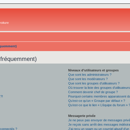
oiture
réquemment)
s fréquemment)
Niveaux d’utilisateurs et groupes
Que sont les administrateurs ?
Que sont les modérateurs ?
Que sont les groupes d’utilisateurs ?
Où trouver la liste des groupes d’utilisateur
Comment devenir chef de groupe ?
 ?!
Pourquoi certains membres apparaissent dan
Qu’est-ce qu’un « Groupe par défaut » ?
Qu’est-ce que le lien « L’équipe du forum » 
Messagerie privée
Je ne peux pas envoyer de messages privé
Je reçois sans arrêt des messages indésira
 connectés ?
J’ai reçu un spam ou un courriel abusif d’u