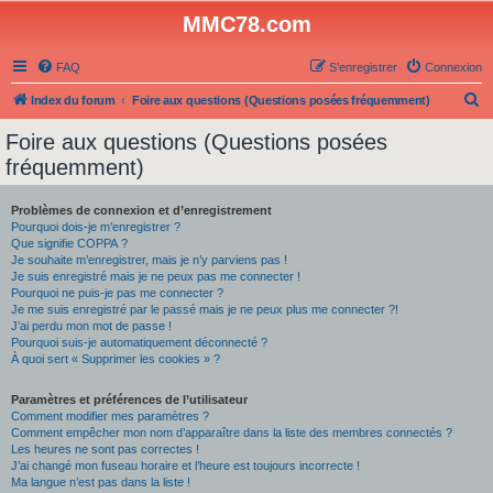
MMC78.com
FAQ
S’enregistrer
Connexion
R
Index du forum
Foire aux questions (Questions posées fréquemment)
e
Foire aux questions (Questions posées
c
fréquemment)
h
e
Problèmes de connexion et d’enregistrement
Pourquoi dois-je m’enregistrer ?
r
Que signifie COPPA ?
c
Je souhaite m’enregistrer, mais je n’y parviens pas !
Je suis enregistré mais je ne peux pas me connecter !
h
Pourquoi ne puis-je pas me connecter ?
Je me suis enregistré par le passé mais je ne peux plus me connecter ?!
e
J’ai perdu mon mot de passe !
r
Pourquoi suis-je automatiquement déconnecté ?
À quoi sert « Supprimer les cookies » ?
Paramètres et préférences de l’utilisateur
Comment modifier mes paramètres ?
Comment empêcher mon nom d’apparaître dans la liste des membres connectés ?
Les heures ne sont pas correctes !
J’ai changé mon fuseau horaire et l’heure est toujours incorrecte !
Ma langue n’est pas dans la liste !