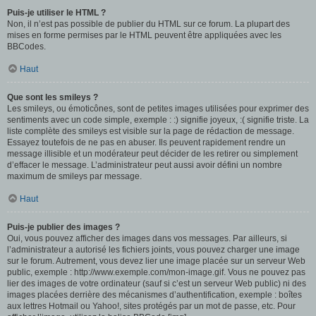
Puis-je utiliser le HTML ?
Non, il n’est pas possible de publier du HTML sur ce forum. La plupart des
mises en forme permises par le HTML peuvent être appliquées avec les
BBCodes.
Haut
Que sont les smileys ?
Les smileys, ou émoticônes, sont de petites images utilisées pour exprimer des
sentiments avec un code simple, exemple : :) signifie joyeux, :( signifie triste. La
liste complète des smileys est visible sur la page de rédaction de message.
Essayez toutefois de ne pas en abuser. Ils peuvent rapidement rendre un
message illisible et un modérateur peut décider de les retirer ou simplement
d’effacer le message. L’administrateur peut aussi avoir défini un nombre
maximum de smileys par message.
Haut
Puis-je publier des images ?
Oui, vous pouvez afficher des images dans vos messages. Par ailleurs, si
l’administrateur a autorisé les fichiers joints, vous pouvez charger une image
sur le forum. Autrement, vous devez lier une image placée sur un serveur Web
public, exemple : http://www.exemple.com/mon-image.gif. Vous ne pouvez pas
lier des images de votre ordinateur (sauf si c’est un serveur Web public) ni des
images placées derrière des mécanismes d’authentification, exemple : boîtes
aux lettres Hotmail ou Yahoo!, sites protégés par un mot de passe, etc. Pour