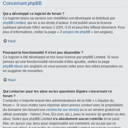
Concernant phpBB
Qui a développé ce logiciel de forum ?
Ce logiciel (dans sa version non modifiée) est développé et distribué par
phpBB Limited
, qui en a les droits d’auteur. Il est publié sous la licence
publique générale GNU version 2 (GPL-2.0) et peut être diffusé librement. Pour
plus d’informations, visitez la page «
À propos de phpBB
» (en anglais).
Haut
Pourquoi la fonctionnalité X n’est pas disponible ?
Ce logiciel a été développé et mis sous licence par phpBB Limited. Si vous
pensez qu’une fonctionnalité nécessite d’être ajoutée, visitez la page
phpBB Ideas
(en anglais) où vous pouvez voter pour des idées proposées ou
en suggérer de nouvelles.
Haut
Qui contacter pour les abus ou les questions légales concernant ce
forum ?
Contactez n’importe lequel des administrateurs de la liste « L’équipe du
forum ». Si vous restez sans réponse alors prenez contact avec le propriétaire
du domaine (en faisant une
recherche sur whois
) ou si un service gratuit est
utilisé (exemple : Yahoo!, Free, f2s.com, etc.), avec le service de gestion ou des
abus. Notez que phpBB Limited
n’a absolument aucun contrôle
et ne peut
être, en aucun cas, tenu pour responsable sur
comment
,
où
ou
par qui
ce