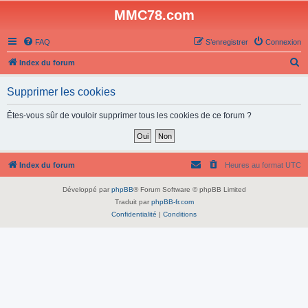
MMC78.com
FAQ
S’enregistrer
Connexion
R
Index du forum
e
Supprimer les cookies
c
h
Êtes-vous sûr de vouloir supprimer tous les cookies de ce forum ?
e
r
c
Index du forum
Heures au format
UTC
h
Développé par
phpBB
® Forum Software © phpBB Limited
e
Traduit par
phpBB-fr.com
r
Confidentialité
|
Conditions