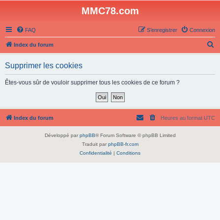
MMC78.com
FAQ
S’enregistrer
Connexion
R
Index du forum
e
Supprimer les cookies
c
h
Êtes-vous sûr de vouloir supprimer tous les cookies de ce forum ?
e
r
c
Index du forum
Heures au format
UTC
h
Développé par
phpBB
® Forum Software © phpBB Limited
e
Traduit par
phpBB-fr.com
r
Confidentialité
|
Conditions