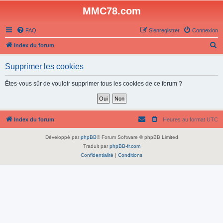
MMC78.com
FAQ
S’enregistrer
Connexion
R
Index du forum
e
Supprimer les cookies
c
h
Êtes-vous sûr de vouloir supprimer tous les cookies de ce forum ?
e
r
c
Index du forum
Heures au format
UTC
h
Développé par
phpBB
® Forum Software © phpBB Limited
e
Traduit par
phpBB-fr.com
r
Confidentialité
|
Conditions