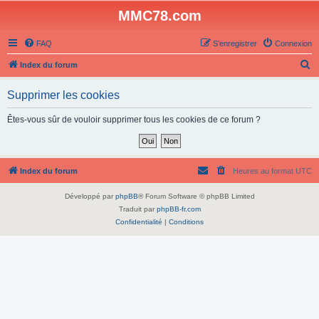
MMC78.com
FAQ
S’enregistrer
Connexion
R
Index du forum
e
Supprimer les cookies
c
h
Êtes-vous sûr de vouloir supprimer tous les cookies de ce forum ?
e
r
c
Index du forum
Heures au format
UTC
h
Développé par
phpBB
® Forum Software © phpBB Limited
e
Traduit par
phpBB-fr.com
r
Confidentialité
|
Conditions