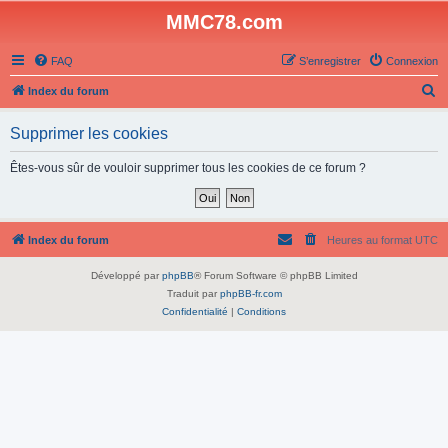
MMC78.com
FAQ
S’enregistrer
Connexion
R
Index du forum
e
Supprimer les cookies
c
h
Êtes-vous sûr de vouloir supprimer tous les cookies de ce forum ?
e
r
c
Index du forum
Heures au format
UTC
h
Développé par
phpBB
® Forum Software © phpBB Limited
e
Traduit par
phpBB-fr.com
r
Confidentialité
|
Conditions