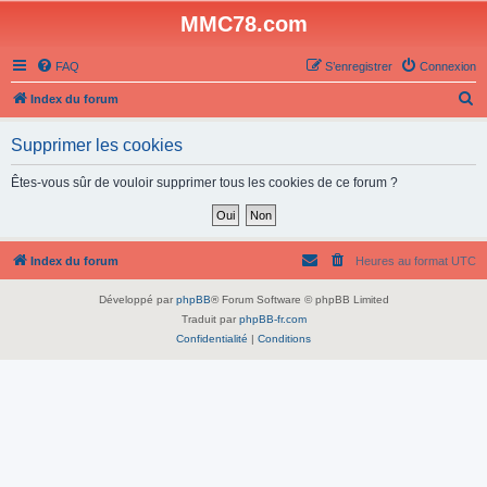
MMC78.com
FAQ
S’enregistrer
Connexion
R
Index du forum
e
Supprimer les cookies
c
h
Êtes-vous sûr de vouloir supprimer tous les cookies de ce forum ?
e
r
c
Index du forum
Heures au format
UTC
h
Développé par
phpBB
® Forum Software © phpBB Limited
e
Traduit par
phpBB-fr.com
r
Confidentialité
|
Conditions