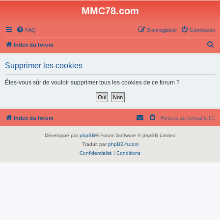
MMC78.com
FAQ
S’enregistrer
Connexion
R
Index du forum
e
Supprimer les cookies
c
h
Êtes-vous sûr de vouloir supprimer tous les cookies de ce forum ?
e
r
c
Index du forum
Heures au format
UTC
h
Développé par
phpBB
® Forum Software © phpBB Limited
e
Traduit par
phpBB-fr.com
r
Confidentialité
|
Conditions