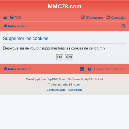
MMC78.com
FAQ
S’enregistrer
Connexion
R
Index du forum
e
Supprimer les cookies
c
h
Êtes-vous sûr de vouloir supprimer tous les cookies de ce forum ?
e
r
c
Index du forum
Heures au format
UTC
h
Développé par
phpBB
® Forum Software © phpBB Limited
e
Traduit par
phpBB-fr.com
r
Confidentialité
|
Conditions