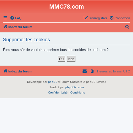
MMC78.com
FAQ
S’enregistrer
Connexion
R
Index du forum
e
Supprimer les cookies
c
h
Êtes-vous sûr de vouloir supprimer tous les cookies de ce forum ?
e
r
c
Index du forum
Heures au format
UTC
h
Développé par
phpBB
® Forum Software © phpBB Limited
e
Traduit par
phpBB-fr.com
r
Confidentialité
|
Conditions