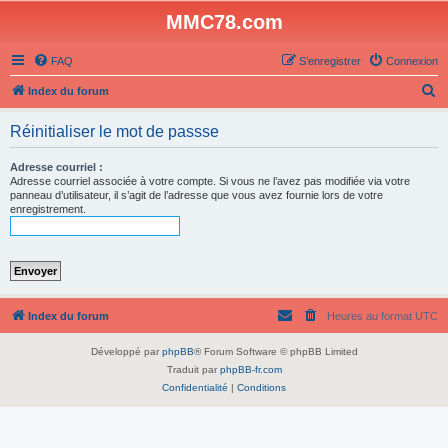
MMC78.com
FAQ
S’enregistrer
Connexion
R
Index du forum
e
Réinitialiser le mot de passse
c
h
Adresse courriel :
Adresse courriel associée à votre compte. Si vous ne l’avez pas modifiée via votre
e
panneau d’utilisateur, il s’agit de l’adresse que vous avez fournie lors de votre
enregistrement.
r
c
h
e
r
Index du forum
Heures au format
UTC
Développé par
phpBB
® Forum Software © phpBB Limited
Traduit par
phpBB-fr.com
Confidentialité
|
Conditions