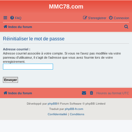
MMC78.com
FAQ
S’enregistrer
Connexion
R
Index du forum
e
Réinitialiser le mot de passse
c
h
Adresse courriel :
Adresse courriel associée à votre compte. Si vous ne l’avez pas modifiée via votre
e
panneau d’utilisateur, il s’agit de l’adresse que vous avez fournie lors de votre
enregistrement.
r
c
h
e
r
Index du forum
Heures au format
UTC
Développé par
phpBB
® Forum Software © phpBB Limited
Traduit par
phpBB-fr.com
Confidentialité
|
Conditions