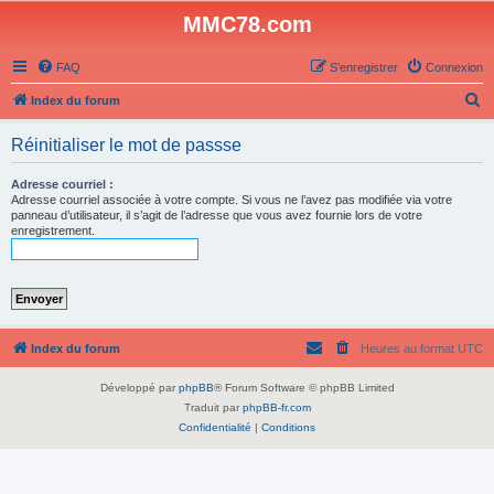
MMC78.com
FAQ
S’enregistrer
Connexion
R
Index du forum
e
Réinitialiser le mot de passse
c
h
Adresse courriel :
Adresse courriel associée à votre compte. Si vous ne l’avez pas modifiée via votre
e
panneau d’utilisateur, il s’agit de l’adresse que vous avez fournie lors de votre
enregistrement.
r
c
h
e
r
Index du forum
Heures au format
UTC
Développé par
phpBB
® Forum Software © phpBB Limited
Traduit par
phpBB-fr.com
Confidentialité
|
Conditions