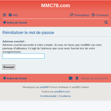
MMC78.com
FAQ
S’enregistrer
Connexion
R
Index du forum
e
Réinitialiser le mot de passse
c
h
Adresse courriel :
Adresse courriel associée à votre compte. Si vous ne l’avez pas modifiée via votre
e
panneau d’utilisateur, il s’agit de l’adresse que vous avez fournie lors de votre
enregistrement.
r
c
h
e
r
Index du forum
Heures au format
UTC
Développé par
phpBB
® Forum Software © phpBB Limited
Traduit par
phpBB-fr.com
Confidentialité
|
Conditions