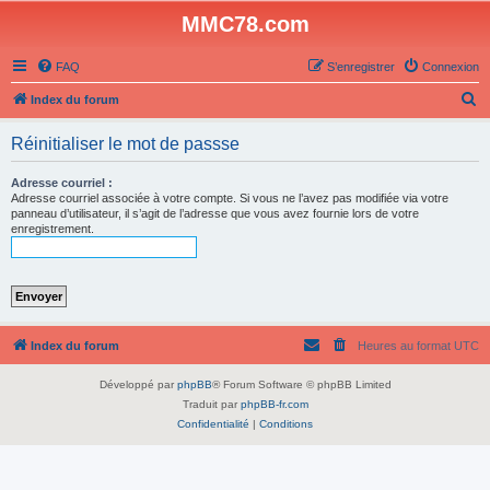
MMC78.com
FAQ
S’enregistrer
Connexion
R
Index du forum
e
Réinitialiser le mot de passse
c
h
Adresse courriel :
Adresse courriel associée à votre compte. Si vous ne l’avez pas modifiée via votre
e
panneau d’utilisateur, il s’agit de l’adresse que vous avez fournie lors de votre
enregistrement.
r
c
h
e
r
Index du forum
Heures au format
UTC
Développé par
phpBB
® Forum Software © phpBB Limited
Traduit par
phpBB-fr.com
Confidentialité
|
Conditions