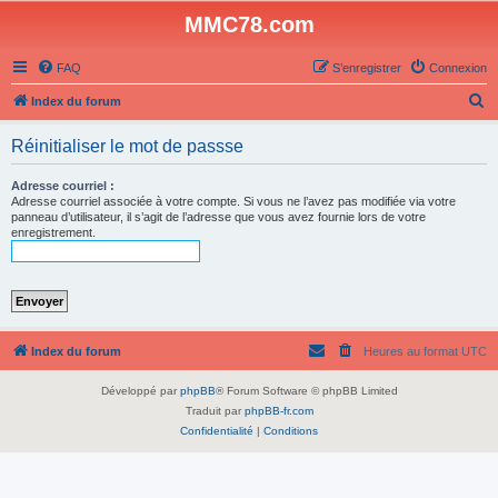
MMC78.com
FAQ
S’enregistrer
Connexion
R
Index du forum
e
Réinitialiser le mot de passse
c
h
Adresse courriel :
Adresse courriel associée à votre compte. Si vous ne l’avez pas modifiée via votre
e
panneau d’utilisateur, il s’agit de l’adresse que vous avez fournie lors de votre
enregistrement.
r
c
h
e
r
Index du forum
Heures au format
UTC
Développé par
phpBB
® Forum Software © phpBB Limited
Traduit par
phpBB-fr.com
Confidentialité
|
Conditions