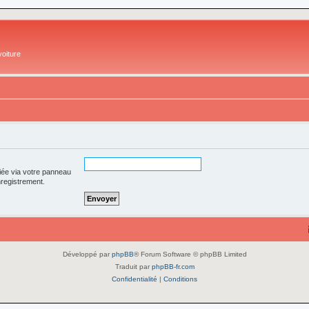
oiture
iée via votre panneau
enregistrement.
Développé par
phpBB
® Forum Software © phpBB Limited
Traduit par
phpBB-fr.com
Confidentialité
|
Conditions