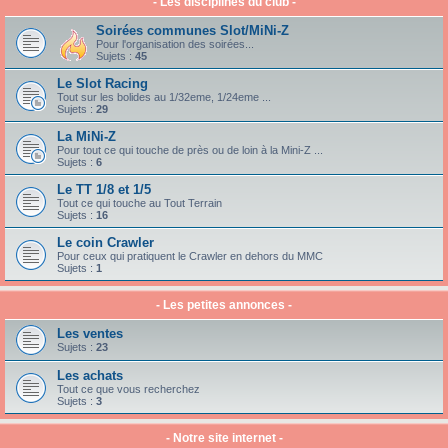
- Les disciplines du club -
Soirées communes Slot/MiNi-Z
Pour l'organisation des soirées...
Sujets :
45
Le Slot Racing
Tout sur les bolides au 1/32eme, 1/24eme ...
Sujets :
29
La MiNi-Z
Pour tout ce qui touche de près ou de loin à la Mini-Z ...
Sujets :
6
Le TT 1/8 et 1/5
Tout ce qui touche au Tout Terrain
Sujets :
16
Le coin Crawler
Pour ceux qui pratiquent le Crawler en dehors du MMC
Sujets :
1
- Les petites annonces -
Les ventes
Sujets :
23
Les achats
Tout ce que vous recherchez
Sujets :
3
- Notre site internet -