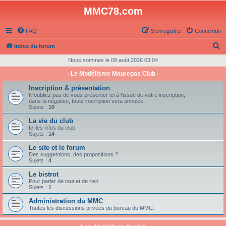
MMC78.com
FAQ
S’enregistrer
Connexion
R
Index du forum
e
Nous sommes le 09 août 2026 03:04
c
- Le Modélisme Maurepas Club -
h
Inscription & présentation
e
N'oubliez pas de vous présenter ici à l'issue de votre inscription,
dans la négative, toute inscription sera annulée.
r
Sujets :
10
c
La vie du club
Ici les infos du club.
h
Sujets :
14
e
Le site et le forum
Des suggestions, des propositions ?
r
Sujets :
4
Le bistrot
Pour parler de tout et de rien.
Sujets :
1
Administration du MMC
Toutes les discussions privées du bureau du MMC.