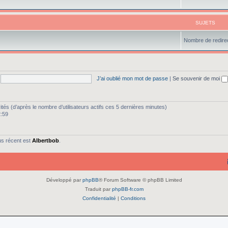
SUJETS
Nombre de redirec
J’ai oublié mon mot de passe
|
Se souvenir de moi
nvités (d’après le nombre d’utilisateurs actifs ces 5 dernières minutes)
2:59
us récent est
Albertbob
.
Développé par
phpBB
® Forum Software © phpBB Limited
Traduit par
phpBB-fr.com
Confidentialité
|
Conditions