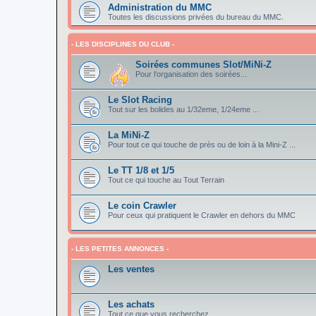
Administration du MMC
Toutes les discussions privées du bureau du MMC.
- LES DISCIPLINES DU CLUB -
Soirées communes Slot/MiNi-Z
Pour l'organisation des soirées...
Le Slot Racing
Tout sur les bolides au 1/32eme, 1/24eme ...
La MiNi-Z
Pour tout ce qui touche de près ou de loin à la Mini-Z ...
Le TT 1/8 et 1/5
Tout ce qui touche au Tout Terrain
Le coin Crawler
Pour ceux qui pratiquent le Crawler en dehors du MMC
- LES PETITES ANNONCES -
Les ventes
Les achats
Tout ce que vous recherchez