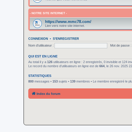
- NOTRE SITE INTERNET -
https://www.mmc78.com/
Lien vers notre site internet.
CONNEXION
•
S’ENREGISTRER
Nom d’utilisateur :
Mot de passe :
QUI EST EN LIGNE
Au total il y a
126
utilisateurs en ligne : 2 enregistrés, 0 invisible et 124 i
Le record du nombre d’utilisateurs en ligne est de
664
, le 26 nov. 2025 2
STATISTIQUES
800
messages •
153
sujets •
139
membres • Le membre enregistré le pl
Index du forum