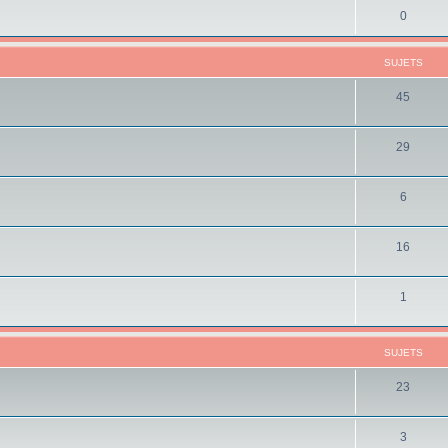
0
SUJETS
45
29
6
16
1
SUJETS
23
3