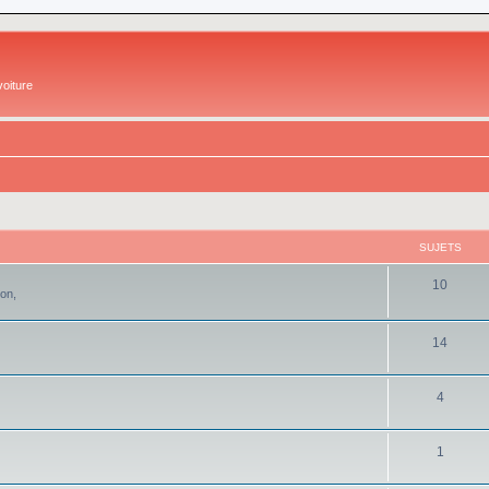
oiture
SUJETS
10
ion,
14
4
1