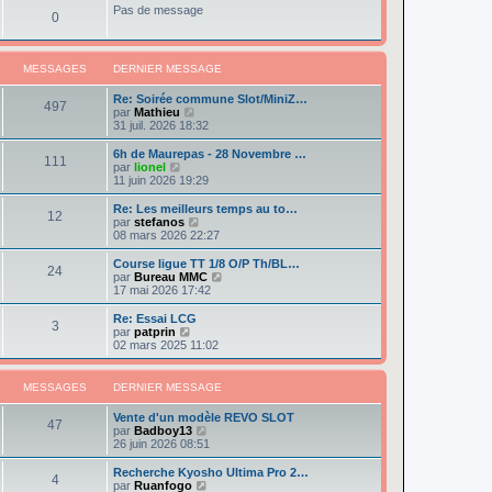
e
e
r
Pas de message
s
r
0
r
l
a
m
n
e
g
e
i
d
e
s
e
e
s
MESSAGES
DERNIER MESSAGE
r
r
a
m
n
g
e
Re: Soirée commune Slot/MiniZ…
i
497
e
s
V
par
Mathieu
e
s
o
31 juil. 2026 18:32
r
a
i
m
g
r
e
6h de Maurepas - 28 Novembre …
111
e
l
s
V
par
lionel
e
s
o
11 juin 2026 19:29
d
a
i
e
g
r
Re: Les meilleurs temps au to…
12
r
e
l
V
par
stefanos
n
e
o
08 mars 2026 22:27
i
d
i
e
e
r
Course ligue TT 1/8 O/P Th/BL…
r
24
r
l
V
par
Bureau MMC
m
n
e
o
17 mai 2026 17:42
e
i
d
i
s
e
e
r
Re: Essai LCG
s
r
3
r
l
V
par
patprin
a
m
n
e
o
02 mars 2025 11:02
g
e
i
d
i
e
s
e
e
r
s
r
r
l
MESSAGES
DERNIER MESSAGE
a
m
n
e
g
e
i
d
e
Vente d'un modèle REVO SLOT
s
e
e
47
V
par
Badboy13
s
r
r
o
26 juin 2026 08:51
a
m
n
i
g
e
i
r
e
Recherche Kyosho Ultima Pro 2…
s
e
4
l
V
par
Ruanfogo
s
r