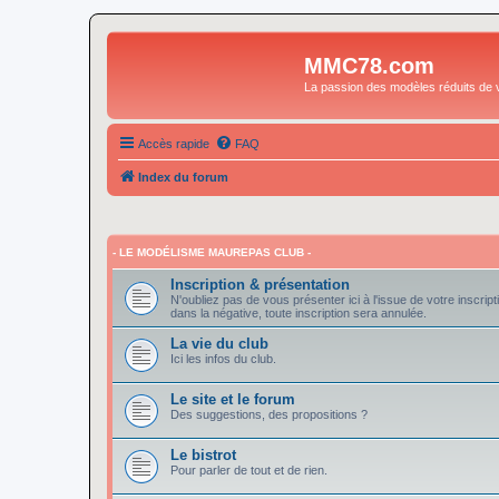
MMC78.com
La passion des modèles réduits de v
Accès rapide
FAQ
Index du forum
- LE MODÉLISME MAUREPAS CLUB -
Inscription & présentation
N'oubliez pas de vous présenter ici à l'issue de votre inscript
dans la négative, toute inscription sera annulée.
La vie du club
Ici les infos du club.
Le site et le forum
Des suggestions, des propositions ?
Le bistrot
Pour parler de tout et de rien.