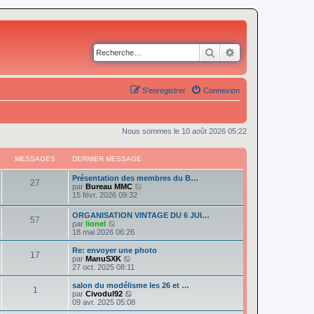
Rechercher
Recherche avancé
S’enregistrer
Connexion
Nous sommes le 10 août 2026 05:22
MESSAGES
DERNIER MESSAGE
Présentation des membres du B…
27
V
par
Bureau MMC
o
15 févr. 2026 09:32
i
r
ORGANISATION VINTAGE DU 6 JUI…
57
l
V
par
lionel
e
o
18 mai 2026 06:26
d
i
e
r
Re: envoyer une photo
r
17
l
V
par
ManuSXK
n
e
o
27 oct. 2025 08:11
i
d
i
e
e
r
salon du modélisme les 26 et …
r
1
r
l
V
par
Civodul92
m
n
e
o
09 avr. 2025 05:08
e
i
d
i
s