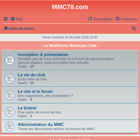
MMC78.com
FAQ
S’enregistrer
Connexion
R
Index du forum
e
Nous sommes le 06 août 2026 11:42
c
- Le Modélisme Maurepas Club -
h
Inscription & présentation
e
N'oubliez pas de vous présenter ici à l'issue de votre inscription,
dans la négative, toute inscription sera annulée.
r
Sujets :
10
c
La vie du club
Ici les infos du club.
h
Sujets :
14
e
Le site et le forum
Des suggestions, des propositions ?
r
Sujets :
4
Le bistrot
Pour parler de tout et de rien.
Sujets :
1
Administration du MMC
Toutes les discussions privées du bureau du MMC.