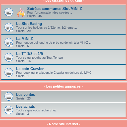
- Les disciplines du club -
Soirées communes Slot/MiNi-Z
Pour l'organisation des soirées...
Sujets :
45
Le Slot Racing
Tout sur les bolides au 1/32eme, 1/24eme ...
Sujets :
29
La MiNi-Z
Pour tout ce qui touche de près ou de loin à la Mini-Z ...
Sujets :
6
Le TT 1/8 et 1/5
Tout ce qui touche au Tout Terrain
Sujets :
16
Le coin Crawler
Pour ceux qui pratiquent le Crawler en dehors du MMC
Sujets :
1
- Les petites annonces -
Les ventes
Sujets :
23
Les achats
Tout ce que vous recherchez
Sujets :
3
- Notre site internet -