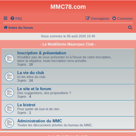
MMC78.com
FAQ
S’enregistrer
Connexion
R
Index du forum
e
Nous sommes le 06 août 2026 15:49
c
- Le Modélisme Maurepas Club -
h
Inscription & présentation
e
N'oubliez pas de vous présenter ici à l'issue de votre inscription,
dans la négative, toute inscription sera annulée.
r
Sujets :
10
c
La vie du club
Ici les infos du club.
h
Sujets :
14
e
Le site et le forum
Des suggestions, des propositions ?
r
Sujets :
4
Le bistrot
Pour parler de tout et de rien.
Sujets :
1
Administration du MMC
Toutes les discussions privées du bureau du MMC.