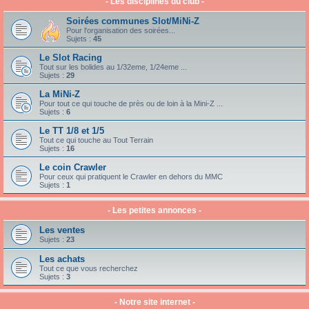
- Les disciplines du club -
Soirées communes Slot/MiNi-Z
Pour l'organisation des soirées...
Sujets :
45
Le Slot Racing
Tout sur les bolides au 1/32eme, 1/24eme ...
Sujets :
29
La MiNi-Z
Pour tout ce qui touche de près ou de loin à la Mini-Z ...
Sujets :
6
Le TT 1/8 et 1/5
Tout ce qui touche au Tout Terrain
Sujets :
16
Le coin Crawler
Pour ceux qui pratiquent le Crawler en dehors du MMC
Sujets :
1
- Les petites annonces -
Les ventes
Sujets :
23
Les achats
Tout ce que vous recherchez
Sujets :
3
- Notre site internet -