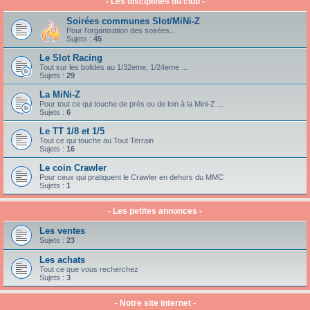
- Les disciplines du club -
Soirées communes Slot/MiNi-Z
Pour l'organisation des soirées...
Sujets :
45
Le Slot Racing
Tout sur les bolides au 1/32eme, 1/24eme ...
Sujets :
29
La MiNi-Z
Pour tout ce qui touche de près ou de loin à la Mini-Z ...
Sujets :
6
Le TT 1/8 et 1/5
Tout ce qui touche au Tout Terrain
Sujets :
16
Le coin Crawler
Pour ceux qui pratiquent le Crawler en dehors du MMC
Sujets :
1
- Les petites annonces -
Les ventes
Sujets :
23
Les achats
Tout ce que vous recherchez
Sujets :
3
- Notre site internet -