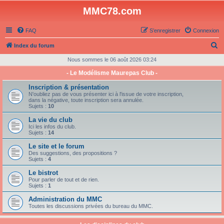
MMC78.com
FAQ
S’enregistrer
Connexion
R
Index du forum
e
Nous sommes le 06 août 2026 03:24
c
- Le Modélisme Maurepas Club -
h
Inscription & présentation
e
N'oubliez pas de vous présenter ici à l'issue de votre inscription,
dans la négative, toute inscription sera annulée.
r
Sujets :
10
c
La vie du club
Ici les infos du club.
h
Sujets :
14
e
Le site et le forum
Des suggestions, des propositions ?
r
Sujets :
4
Le bistrot
Pour parler de tout et de rien.
Sujets :
1
Administration du MMC
Toutes les discussions privées du bureau du MMC.