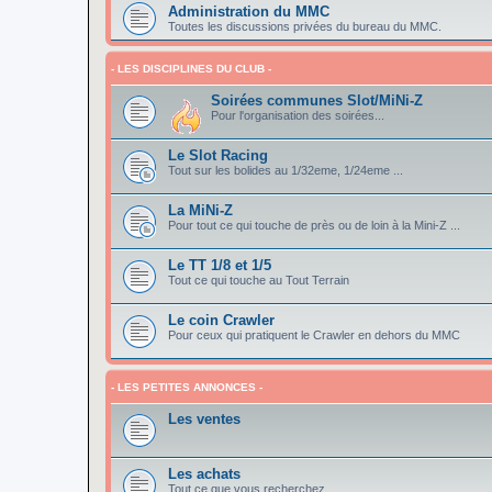
Administration du MMC
Toutes les discussions privées du bureau du MMC.
- LES DISCIPLINES DU CLUB -
Soirées communes Slot/MiNi-Z
Pour l'organisation des soirées...
Le Slot Racing
Tout sur les bolides au 1/32eme, 1/24eme ...
La MiNi-Z
Pour tout ce qui touche de près ou de loin à la Mini-Z ...
Le TT 1/8 et 1/5
Tout ce qui touche au Tout Terrain
Le coin Crawler
Pour ceux qui pratiquent le Crawler en dehors du MMC
- LES PETITES ANNONCES -
Les ventes
Les achats
Tout ce que vous recherchez