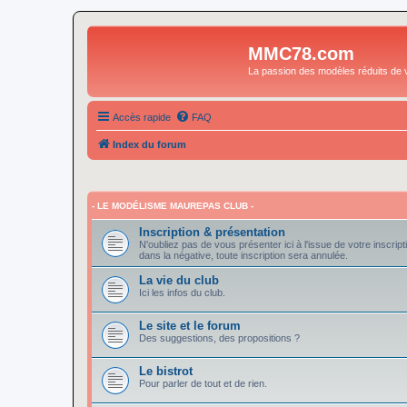
MMC78.com
La passion des modèles réduits de v
Accès rapide
FAQ
Index du forum
- LE MODÉLISME MAUREPAS CLUB -
Inscription & présentation
N'oubliez pas de vous présenter ici à l'issue de votre inscript
dans la négative, toute inscription sera annulée.
La vie du club
Ici les infos du club.
Le site et le forum
Des suggestions, des propositions ?
Le bistrot
Pour parler de tout et de rien.