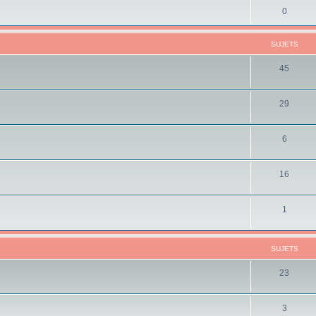
0
SUJETS
45
29
6
16
1
SUJETS
23
3