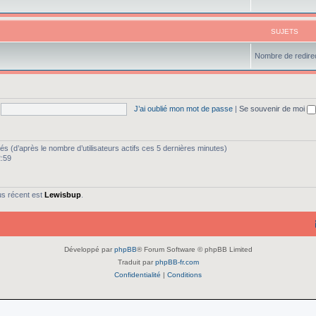
SUJETS
Nombre de redirec
J’ai oublié mon mot de passe
|
Se souvenir de moi
vités (d’après le nombre d’utilisateurs actifs ces 5 dernières minutes)
2:59
us récent est
Lewisbup
.
Développé par
phpBB
® Forum Software © phpBB Limited
Traduit par
phpBB-fr.com
Confidentialité
|
Conditions