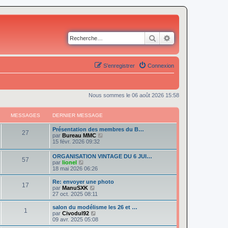
Rechercher
Recherche avancé
S’enregistrer
Connexion
Nous sommes le 06 août 2026 15:58
MESSAGES
DERNIER MESSAGE
Présentation des membres du B…
27
V
par
Bureau MMC
o
15 févr. 2026 09:32
i
r
ORGANISATION VINTAGE DU 6 JUI…
57
l
V
par
lionel
e
o
18 mai 2026 06:26
d
i
e
r
Re: envoyer une photo
r
17
l
V
par
ManuSXK
n
e
o
27 oct. 2025 08:11
i
d
i
e
e
r
salon du modélisme les 26 et …
r
1
r
l
V
par
Civodul92
m
n
e
o
09 avr. 2025 05:08
e
i
d
i
s