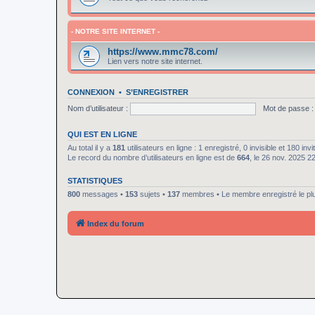
- NOTRE SITE INTERNET -
https://www.mmc78.com/
Lien vers notre site internet.
CONNEXION
•
S’ENREGISTRER
Nom d’utilisateur :
Mot de passe :
QUI EST EN LIGNE
Au total il y a
181
utilisateurs en ligne : 1 enregistré, 0 invisible et 180 in
Le record du nombre d’utilisateurs en ligne est de
664
, le 26 nov. 2025 2
STATISTIQUES
800
messages •
153
sujets •
137
membres • Le membre enregistré le pl
Index du forum