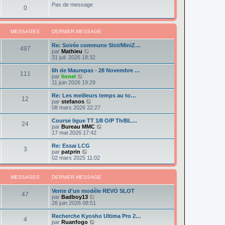
e
e
r
Pas de message
s
r
0
r
l
a
m
n
e
g
e
i
d
e
s
e
e
s
MESSAGES
DERNIER MESSAGE
r
r
a
m
n
g
e
Re: Soirée commune Slot/MiniZ…
i
497
e
s
V
par
Mathieu
e
s
o
31 juil. 2026 18:32
r
a
i
m
g
r
e
6h de Maurepas - 28 Novembre …
111
e
l
s
V
par
lionel
e
s
o
11 juin 2026 19:29
d
a
i
e
g
r
Re: Les meilleurs temps au to…
12
r
e
l
V
par
stefanos
n
e
o
08 mars 2026 22:27
i
d
i
e
e
r
Course ligue TT 1/8 O/P Th/BL…
r
24
r
l
V
par
Bureau MMC
m
n
e
o
17 mai 2026 17:42
e
i
d
i
s
e
e
r
Re: Essai LCG
s
r
3
r
l
V
par
patprin
a
m
n
e
o
02 mars 2025 11:02
g
e
i
d
i
e
s
e
e
r
s
r
r
l
MESSAGES
DERNIER MESSAGE
a
m
n
e
g
e
i
d
e
Vente d'un modèle REVO SLOT
s
e
e
47
V
par
Badboy13
s
r
r
o
26 juin 2026 08:51
a
m
n
i
g
e
i
r
e
Recherche Kyosho Ultima Pro 2…
s
e
4
l
V
par
Ruanfogo
s
r