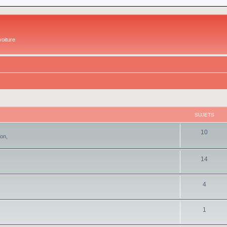
oiture
SUJETS
10
ion,
14
4
1