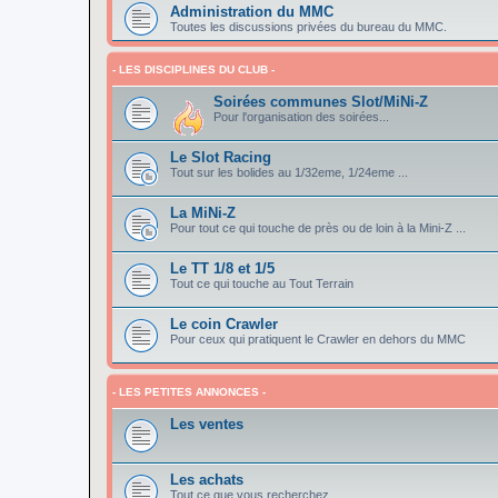
Administration du MMC
Toutes les discussions privées du bureau du MMC.
- LES DISCIPLINES DU CLUB -
Soirées communes Slot/MiNi-Z
Pour l'organisation des soirées...
Le Slot Racing
Tout sur les bolides au 1/32eme, 1/24eme ...
La MiNi-Z
Pour tout ce qui touche de près ou de loin à la Mini-Z ...
Le TT 1/8 et 1/5
Tout ce qui touche au Tout Terrain
Le coin Crawler
Pour ceux qui pratiquent le Crawler en dehors du MMC
- LES PETITES ANNONCES -
Les ventes
Les achats
Tout ce que vous recherchez