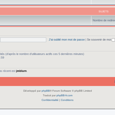
SUJETS
Nombre de redirec
J’ai oublié mon mot de passe
|
Se souvenir de moi
nvités (d’après le nombre d’utilisateurs actifs ces 5 dernières minutes)
2:59
us récent est
jmblurn
.
Développé par
phpBB
® Forum Software © phpBB Limited
Traduit par
phpBB-fr.com
Confidentialité
|
Conditions