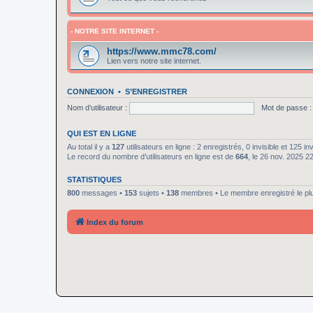
- NOTRE SITE INTERNET -
https://www.mmc78.com/
Lien vers notre site internet.
CONNEXION
•
S’ENREGISTRER
Nom d’utilisateur :
Mot de passe :
QUI EST EN LIGNE
Au total il y a
127
utilisateurs en ligne : 2 enregistrés, 0 invisible et 125 i
Le record du nombre d’utilisateurs en ligne est de
664
, le 26 nov. 2025 2
STATISTIQUES
800
messages •
153
sujets •
138
membres • Le membre enregistré le pl
Index du forum