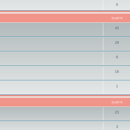
0
SUJETS
45
29
6
16
1
SUJETS
23
3