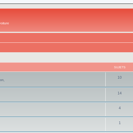
oiture
SUJETS
10
ion,
14
4
1