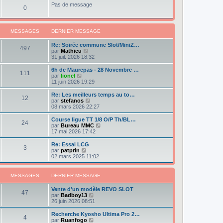
e
e
r
Pas de message
s
r
0
r
l
a
m
n
e
g
e
i
d
e
s
e
e
s
MESSAGES
DERNIER MESSAGE
r
r
a
m
n
g
e
Re: Soirée commune Slot/MiniZ…
i
497
e
s
V
par
Mathieu
e
s
o
31 juil. 2026 18:32
r
a
i
m
g
r
e
6h de Maurepas - 28 Novembre …
111
e
l
s
V
par
lionel
e
s
o
11 juin 2026 19:29
d
a
i
e
g
r
Re: Les meilleurs temps au to…
12
r
e
l
V
par
stefanos
n
e
o
08 mars 2026 22:27
i
d
i
e
e
r
Course ligue TT 1/8 O/P Th/BL…
r
24
r
l
V
par
Bureau MMC
m
n
e
o
17 mai 2026 17:42
e
i
d
i
s
e
e
r
Re: Essai LCG
s
r
3
r
l
V
par
patprin
a
m
n
e
o
02 mars 2025 11:02
g
e
i
d
i
e
s
e
e
r
s
r
r
l
MESSAGES
DERNIER MESSAGE
a
m
n
e
g
e
i
d
e
Vente d'un modèle REVO SLOT
s
e
e
47
V
par
Badboy13
s
r
r
o
26 juin 2026 08:51
a
m
n
i
g
e
i
r
e
Recherche Kyosho Ultima Pro 2…
s
e
4
l
V
par
Ruanfogo
s
r