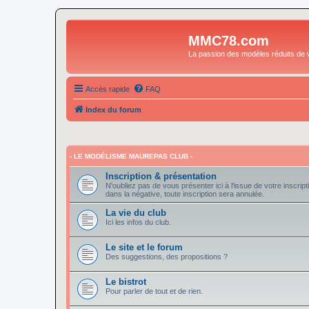
MMC78.com
La passion des modèles réduits de v
Accès rapide
FAQ
Index du forum
- LE MODÉLISME MAUREPAS CLUB -
Inscription & présentation
N'oubliez pas de vous présenter ici à l'issue de votre inscript
dans la négative, toute inscription sera annulée.
La vie du club
Ici les infos du club.
Le site et le forum
Des suggestions, des propositions ?
Le bistrot
Pour parler de tout et de rien.