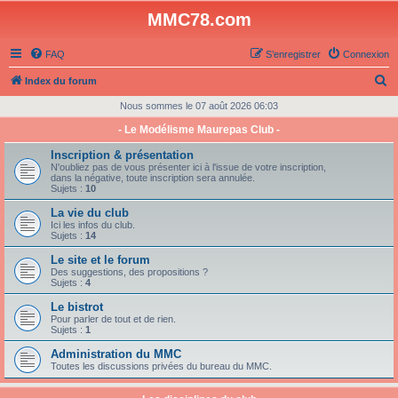
MMC78.com
FAQ
S’enregistrer
Connexion
R
Index du forum
e
Nous sommes le 07 août 2026 06:03
c
- Le Modélisme Maurepas Club -
h
Inscription & présentation
e
N'oubliez pas de vous présenter ici à l'issue de votre inscription,
dans la négative, toute inscription sera annulée.
r
Sujets :
10
c
La vie du club
Ici les infos du club.
h
Sujets :
14
e
Le site et le forum
Des suggestions, des propositions ?
r
Sujets :
4
Le bistrot
Pour parler de tout et de rien.
Sujets :
1
Administration du MMC
Toutes les discussions privées du bureau du MMC.