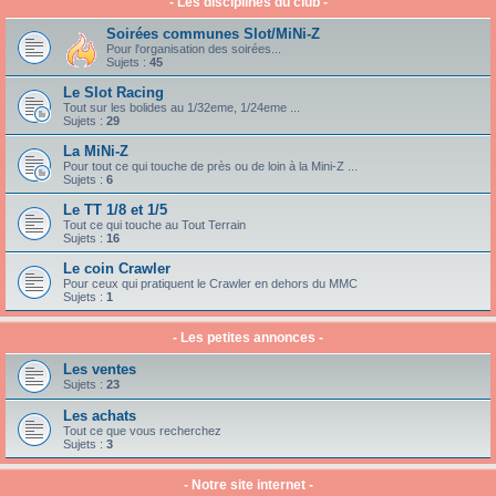
- Les disciplines du club -
Soirées communes Slot/MiNi-Z
Pour l'organisation des soirées...
Sujets :
45
Le Slot Racing
Tout sur les bolides au 1/32eme, 1/24eme ...
Sujets :
29
La MiNi-Z
Pour tout ce qui touche de près ou de loin à la Mini-Z ...
Sujets :
6
Le TT 1/8 et 1/5
Tout ce qui touche au Tout Terrain
Sujets :
16
Le coin Crawler
Pour ceux qui pratiquent le Crawler en dehors du MMC
Sujets :
1
- Les petites annonces -
Les ventes
Sujets :
23
Les achats
Tout ce que vous recherchez
Sujets :
3
- Notre site internet -