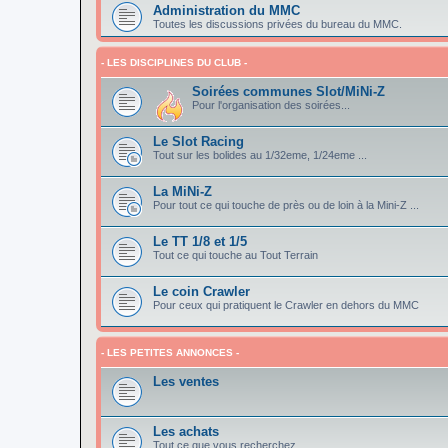
Administration du MMC
Toutes les discussions privées du bureau du MMC.
- LES DISCIPLINES DU CLUB -
Soirées communes Slot/MiNi-Z
Pour l'organisation des soirées...
Le Slot Racing
Tout sur les bolides au 1/32eme, 1/24eme ...
La MiNi-Z
Pour tout ce qui touche de près ou de loin à la Mini-Z ...
Le TT 1/8 et 1/5
Tout ce qui touche au Tout Terrain
Le coin Crawler
Pour ceux qui pratiquent le Crawler en dehors du MMC
- LES PETITES ANNONCES -
Les ventes
Les achats
Tout ce que vous recherchez