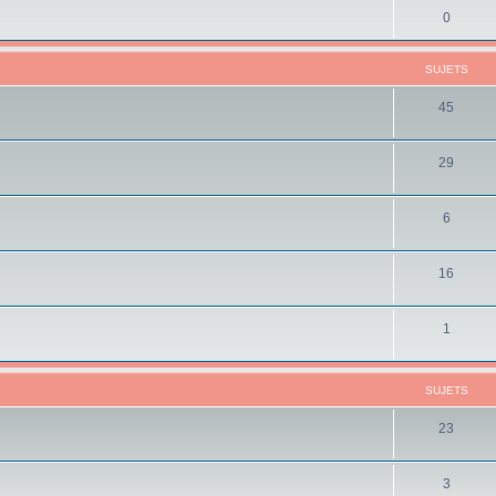
0
SUJETS
45
29
6
16
1
SUJETS
23
3