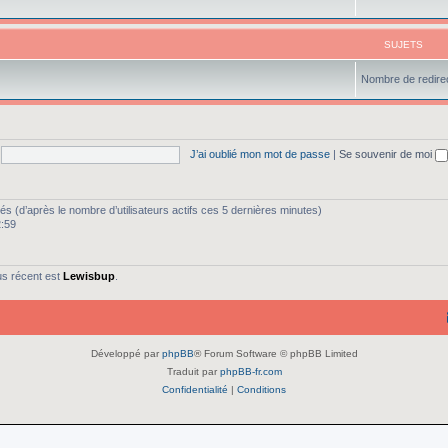
SUJETS
Nombre de redirec
J’ai oublié mon mot de passe
|
Se souvenir de moi
vités (d’après le nombre d’utilisateurs actifs ces 5 dernières minutes)
2:59
us récent est
Lewisbup
.
Développé par
phpBB
® Forum Software © phpBB Limited
Traduit par
phpBB-fr.com
Confidentialité
|
Conditions