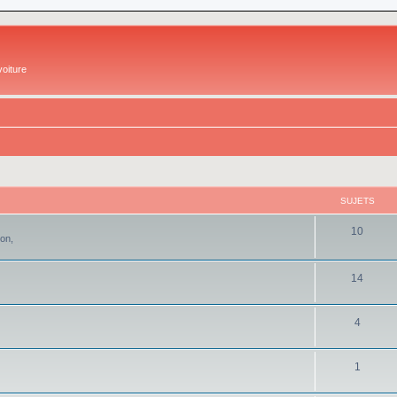
oiture
SUJETS
10
ion,
14
4
1