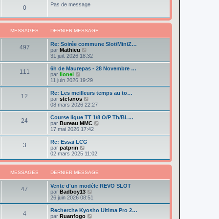
e
e
r
Pas de message
s
r
0
r
l
a
m
n
e
g
e
i
d
e
s
e
e
s
MESSAGES
DERNIER MESSAGE
r
r
a
m
n
g
e
Re: Soirée commune Slot/MiniZ…
i
497
e
s
V
par
Mathieu
e
s
o
31 juil. 2026 18:32
r
a
i
m
g
r
e
6h de Maurepas - 28 Novembre …
111
e
l
s
V
par
lionel
e
s
o
11 juin 2026 19:29
d
a
i
e
g
r
Re: Les meilleurs temps au to…
12
r
e
l
V
par
stefanos
n
e
o
08 mars 2026 22:27
i
d
i
e
e
r
Course ligue TT 1/8 O/P Th/BL…
r
24
r
l
V
par
Bureau MMC
m
n
e
o
17 mai 2026 17:42
e
i
d
i
s
e
e
r
Re: Essai LCG
s
r
3
r
l
V
par
patprin
a
m
n
e
o
02 mars 2025 11:02
g
e
i
d
i
e
s
e
e
r
s
r
r
l
MESSAGES
DERNIER MESSAGE
a
m
n
e
g
e
i
d
e
Vente d'un modèle REVO SLOT
s
e
e
47
V
par
Badboy13
s
r
r
o
26 juin 2026 08:51
a
m
n
i
g
e
i
r
e
Recherche Kyosho Ultima Pro 2…
s
e
4
l
V
par
Ruanfogo
s
r