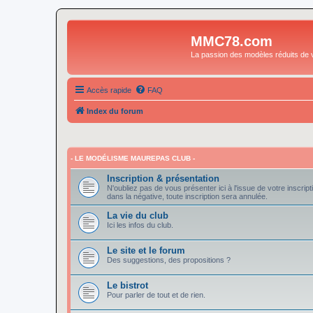
MMC78.com
La passion des modèles réduits de v
Accès rapide
FAQ
Index du forum
- LE MODÉLISME MAUREPAS CLUB -
Inscription & présentation
N'oubliez pas de vous présenter ici à l'issue de votre inscript
dans la négative, toute inscription sera annulée.
La vie du club
Ici les infos du club.
Le site et le forum
Des suggestions, des propositions ?
Le bistrot
Pour parler de tout et de rien.