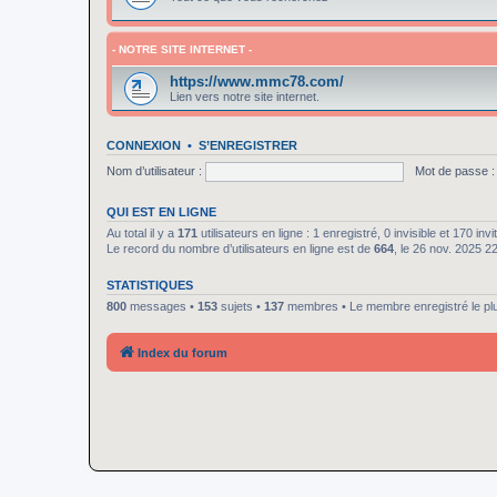
- NOTRE SITE INTERNET -
https://www.mmc78.com/
Lien vers notre site internet.
CONNEXION
•
S’ENREGISTRER
Nom d’utilisateur :
Mot de passe :
QUI EST EN LIGNE
Au total il y a
171
utilisateurs en ligne : 1 enregistré, 0 invisible et 170 in
Le record du nombre d’utilisateurs en ligne est de
664
, le 26 nov. 2025 2
STATISTIQUES
800
messages •
153
sujets •
137
membres • Le membre enregistré le pl
Index du forum