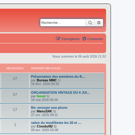
Rechercher
Recherche avancé
S’enregistrer
Connexion
Nous sommes le 06 août 2026 21:52
MESSAGES
DERNIER MESSAGE
Présentation des membres du B…
27
V
par
Bureau MMC
o
15 févr. 2026 09:32
i
r
ORGANISATION VINTAGE DU 6 JUI…
57
l
V
par
lionel
e
o
18 mai 2026 06:26
d
i
e
r
Re: envoyer une photo
r
17
l
V
par
ManuSXK
n
e
o
27 oct. 2025 08:11
i
d
i
e
e
r
salon du modélisme les 26 et …
r
1
r
l
V
par
Civodul92
m
n
e
o
09 avr. 2025 05:08
e
i
d
i
s