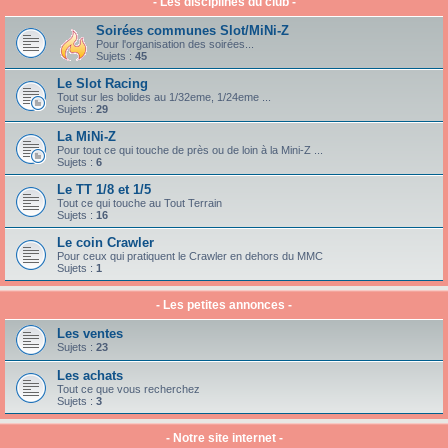
- Les disciplines du club -
Soirées communes Slot/MiNi-Z
Pour l'organisation des soirées...
Sujets :
45
Le Slot Racing
Tout sur les bolides au 1/32eme, 1/24eme ...
Sujets :
29
La MiNi-Z
Pour tout ce qui touche de près ou de loin à la Mini-Z ...
Sujets :
6
Le TT 1/8 et 1/5
Tout ce qui touche au Tout Terrain
Sujets :
16
Le coin Crawler
Pour ceux qui pratiquent le Crawler en dehors du MMC
Sujets :
1
- Les petites annonces -
Les ventes
Sujets :
23
Les achats
Tout ce que vous recherchez
Sujets :
3
- Notre site internet -