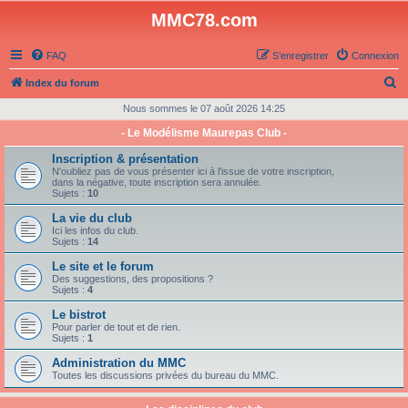
MMC78.com
FAQ
S’enregistrer
Connexion
R
Index du forum
e
Nous sommes le 07 août 2026 14:25
c
- Le Modélisme Maurepas Club -
h
Inscription & présentation
e
N'oubliez pas de vous présenter ici à l'issue de votre inscription,
dans la négative, toute inscription sera annulée.
r
Sujets :
10
c
La vie du club
Ici les infos du club.
h
Sujets :
14
e
Le site et le forum
Des suggestions, des propositions ?
r
Sujets :
4
Le bistrot
Pour parler de tout et de rien.
Sujets :
1
Administration du MMC
Toutes les discussions privées du bureau du MMC.