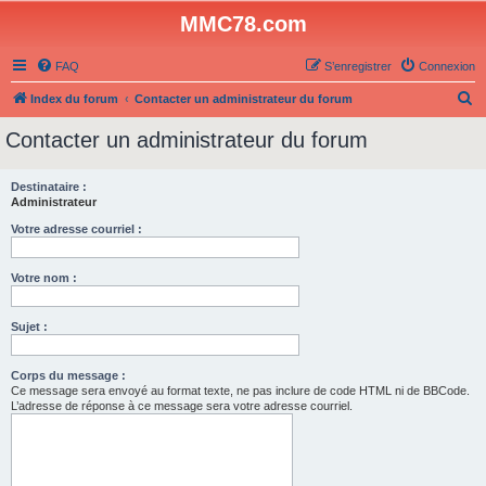
MMC78.com
FAQ
S’enregistrer
Connexion
R
Index du forum
Contacter un administrateur du forum
e
Contacter un administrateur du forum
c
h
Destinataire :
Administrateur
e
r
Votre adresse courriel :
c
Votre nom :
h
e
Sujet :
r
Corps du message :
Ce message sera envoyé au format texte, ne pas inclure de code HTML ni de BBCode.
L’adresse de réponse à ce message sera votre adresse courriel.