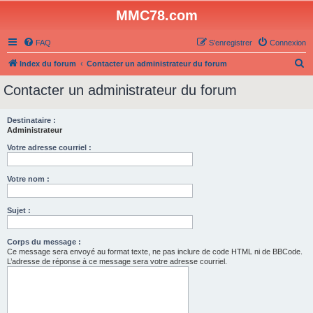
MMC78.com
FAQ
S’enregistrer
Connexion
R
Index du forum
Contacter un administrateur du forum
e
Contacter un administrateur du forum
c
h
Destinataire :
Administrateur
e
r
Votre adresse courriel :
c
Votre nom :
h
e
Sujet :
r
Corps du message :
Ce message sera envoyé au format texte, ne pas inclure de code HTML ni de BBCode.
L’adresse de réponse à ce message sera votre adresse courriel.