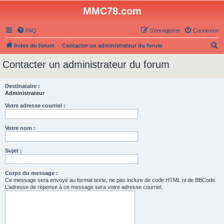
MMC78.com
FAQ
S’enregistrer
Connexion
R
Index du forum
Contacter un administrateur du forum
e
Contacter un administrateur du forum
c
h
Destinataire :
Administrateur
e
r
Votre adresse courriel :
c
Votre nom :
h
e
Sujet :
r
Corps du message :
Ce message sera envoyé au format texte, ne pas inclure de code HTML ni de BBCode.
L’adresse de réponse à ce message sera votre adresse courriel.