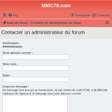
MMC78.com
FAQ
S’enregistrer
Connexion
R
Index du forum
Contacter un administrateur du forum
e
Contacter un administrateur du forum
c
h
Destinataire :
Administrateur
e
r
Votre adresse courriel :
c
Votre nom :
h
e
Sujet :
r
Corps du message :
Ce message sera envoyé au format texte, ne pas inclure de code HTML ni de BBCode.
L’adresse de réponse à ce message sera votre adresse courriel.