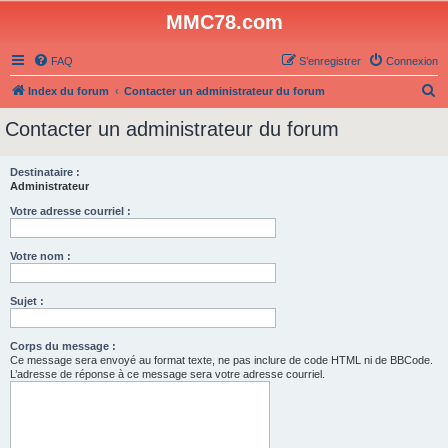
MMC78.com
FAQ
S’enregistrer
Connexion
R
Index du forum
Contacter un administrateur du forum
e
Contacter un administrateur du forum
c
h
Destinataire :
Administrateur
e
r
Votre adresse courriel :
c
Votre nom :
h
e
Sujet :
r
Corps du message :
Ce message sera envoyé au format texte, ne pas inclure de code HTML ni de BBCode.
L’adresse de réponse à ce message sera votre adresse courriel.