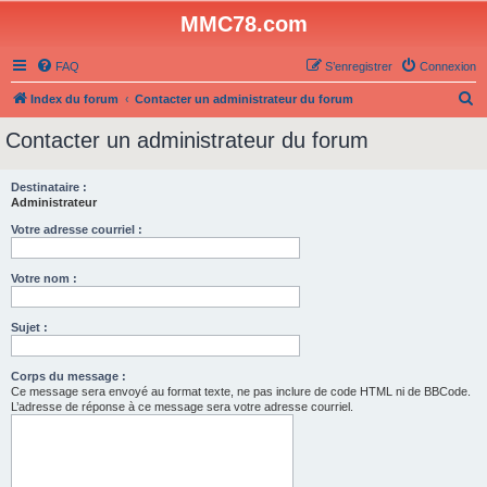
MMC78.com
FAQ
S’enregistrer
Connexion
R
Index du forum
Contacter un administrateur du forum
e
Contacter un administrateur du forum
c
h
Destinataire :
Administrateur
e
r
Votre adresse courriel :
c
Votre nom :
h
e
Sujet :
r
Corps du message :
Ce message sera envoyé au format texte, ne pas inclure de code HTML ni de BBCode.
L’adresse de réponse à ce message sera votre adresse courriel.