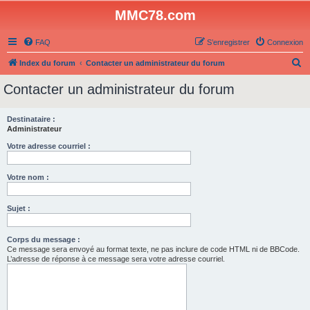
MMC78.com
FAQ
S’enregistrer
Connexion
R
Index du forum
Contacter un administrateur du forum
e
Contacter un administrateur du forum
c
h
Destinataire :
Administrateur
e
r
Votre adresse courriel :
c
Votre nom :
h
e
Sujet :
r
Corps du message :
Ce message sera envoyé au format texte, ne pas inclure de code HTML ni de BBCode.
L’adresse de réponse à ce message sera votre adresse courriel.