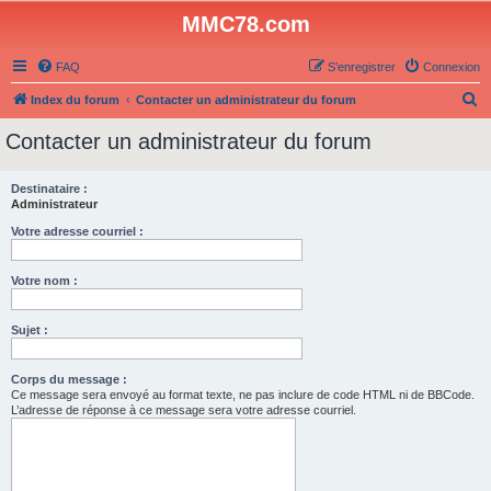
MMC78.com
FAQ
S’enregistrer
Connexion
R
Index du forum
Contacter un administrateur du forum
e
Contacter un administrateur du forum
c
h
Destinataire :
Administrateur
e
r
Votre adresse courriel :
c
Votre nom :
h
e
Sujet :
r
Corps du message :
Ce message sera envoyé au format texte, ne pas inclure de code HTML ni de BBCode.
L’adresse de réponse à ce message sera votre adresse courriel.