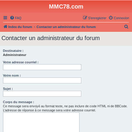
MMC78.com
FAQ
S’enregistrer
Connexion
R
Index du forum
Contacter un administrateur du forum
e
Contacter un administrateur du forum
c
h
Destinataire :
Administrateur
e
r
Votre adresse courriel :
c
Votre nom :
h
e
Sujet :
r
Corps du message :
Ce message sera envoyé au format texte, ne pas inclure de code HTML ni de BBCode.
L’adresse de réponse à ce message sera votre adresse courriel.