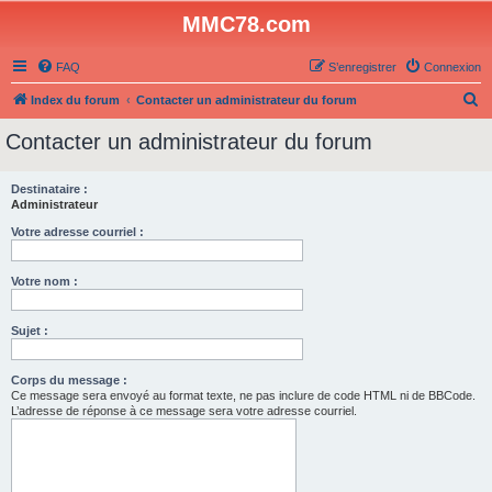
MMC78.com
FAQ
S’enregistrer
Connexion
R
Index du forum
Contacter un administrateur du forum
e
Contacter un administrateur du forum
c
h
Destinataire :
Administrateur
e
r
Votre adresse courriel :
c
Votre nom :
h
e
Sujet :
r
Corps du message :
Ce message sera envoyé au format texte, ne pas inclure de code HTML ni de BBCode.
L’adresse de réponse à ce message sera votre adresse courriel.